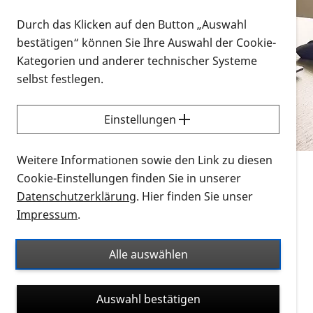
Vorlesen
Durch das Klicken auf den Button „Auswahl
bestätigen“ können Sie Ihre Auswahl der Cookie-
Alle Infomaterialien in verschiedenen
Kategorien und anderer technischer Systeme
Formaten an einem Ort
selbst festlegen.
Sie möchten wissen, wie Sie nach Infonmaterial
suchen und dieses bestellen bzw. herunterladen
Einstellungen
können? Schauen Sie sich die
Erklärvideos zum
Thema Infomaterial auf der PRO RETINA-Website
Weitere Informationen sowie den Link zu diesen
für blinde und sehbehinderte Menschen an.
Cookie-Einstellungen finden Sie in unserer
Datenschutzerklärung
. Hier finden Sie unser
Auf dieser Seite finden Sie sämtliches Infomaterial
Impressum
.
der PRO RETINA in all seinen Formaten an einem
Ort. Nutzen Sie den Formatfilter, um ausschließlich
Alle auswählen
nach Flyern und Broschüren, Audios oder Videos zu
suchen. Die meisten Flyer und Broschüren werden in
Auswahl bestätigen
verschiedenen Formaten angeboten: zur