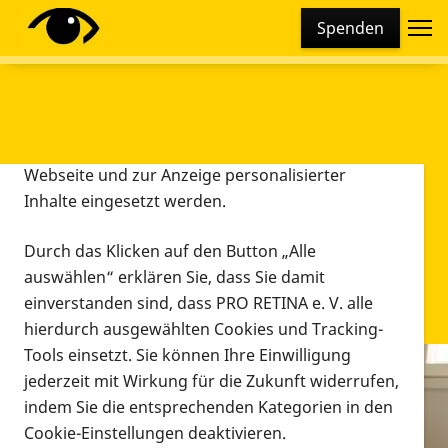
Cookie-Einstellungen
Spenden
Diese Webseite setzt verschiedene Cookies und
Tracking-Tools ein. Dies beinhaltet Cookies und
Tracking-Tools, die für den Betrieb der Webseite
technisch notwendig sind, die zu statistischen
Zwecken sowie zur besseren Bedienbarkeit der
Webseite und zur Anzeige personalisierter
Inhalte eingesetzt werden.
Durch das Klicken auf den Button „Alle
auswählen“ erklären Sie, dass Sie damit
einverstanden sind, dass PRO RETINA e. V. alle
hierdurch ausgewählten Cookies und Tracking-
Tools einsetzt. Sie können Ihre Einwilligung
jederzeit mit Wirkung für die Zukunft widerrufen,
Infomaterial
indem Sie die entsprechenden Kategorien in den
Infomaterial
Cookie-Einstellungen deaktivieren.