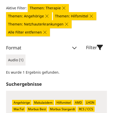
Aktive Filter:
Themen: Therapie
Themen: Angehörige
Themen: Hilfsmittel
Themen: Netzhauterkrankungen
Alle Filter entfernen
Filter
Format
Audio (1)
Es wurde 1 Ergebnis gefunden.
Suchergebnisse
Angehörige
Makulaödem
Hilfsmittel
AMD
LHON
MacTel
Morbus Best
Morbus Stargardt
RCS / CCS