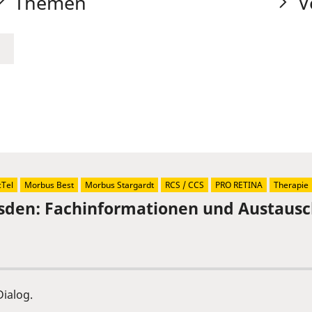
Themen
V
Tel
Morbus Best
Morbus Stargardt
RCS / CCS
PRO RETINA
Therapie
sden: Fachinformationen und Austaus
ialog.