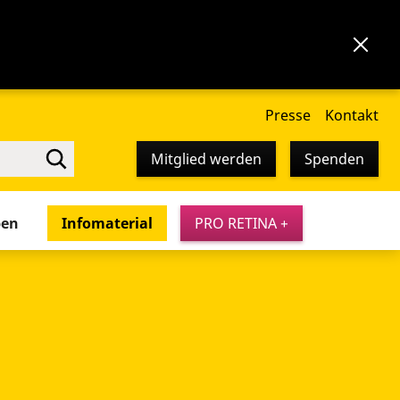
Presse
Kontakt
Mitglied werden
Spenden
pen
Infomaterial
PRO RETINA +