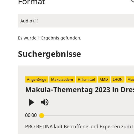
Format
Audio (1)
Es wurde 1 Ergebnis gefunden.
Suchergebnisse
Angehörige
Makulaödem
Hilfsmittel
AMD
LHON
Mac
Makula-Thementag 2023 in Dre
Press
00:00
Enter
or
PRO RETINA lädt Betroffene und Experten zum D
Space