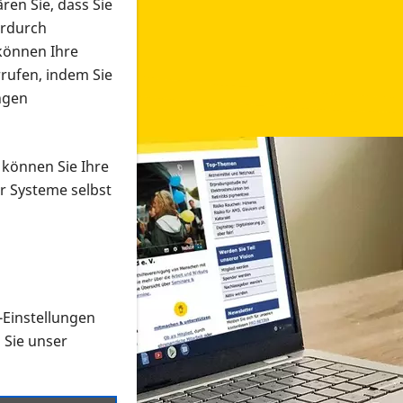
ren Sie, dass Sie
erdurch
 können Ihre
rrufen, indem Sie
ngen
 können Sie Ihre
r Systeme selbst
-Einstellungen
 in verschiedenen Formaten an e
n Sie unser
onmaterial suchen und dieses bestellen bzw. herunterladen
al auf der PRO RETINA-Website für blinde und sehbehi