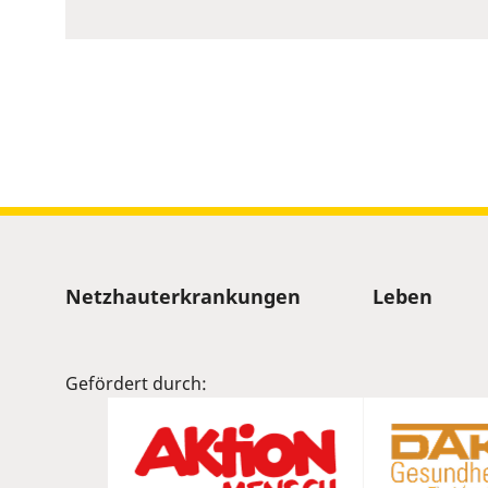
to
show
volume
slider.
Sitemap
Netzhauterkrankungen
Leben
Gefördert durch: