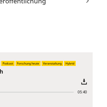
eröffentlichung
Podcast
Forschung heute
Veranstaltung
Hybrid
ch
05:40