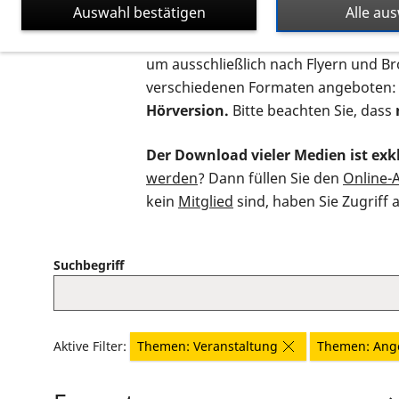
Auswahl bestätigen
Alle au
Auf dieser Seite finden Sie sämtliche
um ausschließlich nach Flyern und B
verschiedenen Formaten angeboten:
Hörversion.
Bitte beachten Sie, dass
Der Download vieler Medien ist exkl
werden
? Dann füllen Sie den
Online-
kein
Mitglied
sind, haben Sie Zugriff 
Suchbegriff
Aktive Filter:
Themen: Veranstaltung
Themen: Ang