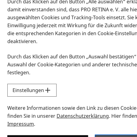
Durch das Klicken auf den Button „Alle auswählen“ erklä
damit einverstanden sind, dass PRO RETINA e. V. alle hi
ausgewählten Cookies und Tracking-Tools einsetzt. Sie
Einwilligung jederzeit mit Wirkung für die Zukunft wide
die entsprechenden Kategorien in den Cookie-Einstellu
deaktivieren.
Durch das Klicken auf den Button „Auswahl bestätigen“
Infomaterial
Auswahl der Cookie-Kategorien und anderer technische
Infomaterial
festlegen.
Einstellungen
Vorlesen
Weitere Informationen sowie den Link zu diesen Cookie
Alle Infomaterialien
finden Sie in unserer
Datenschutzerklärung
. Hier finde
Impressum
.
Sie möchten wissen, wie Sie nach Inf
Erklärvideos zum Thema Infomateri