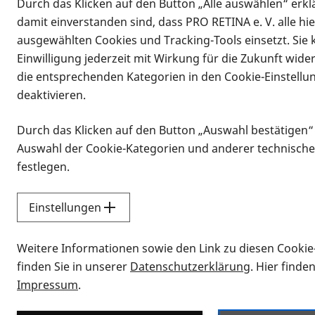
Durch das Klicken auf den Button „Alle auswählen“ erklä
damit einverstanden sind, dass PRO RETINA e. V. alle hi
ausgewählten Cookies und Tracking-Tools einsetzt. Sie
Einwilligung jederzeit mit Wirkung für die Zukunft wide
die entsprechenden Kategorien in den Cookie-Einstellu
deaktivieren.
Durch das Klicken auf den Button „Auswahl bestätigen“
Infomaterial
Auswahl der Cookie-Kategorien und anderer technische
Infomaterial
festlegen.
Einstellungen
Vorlesen
Weitere Informationen sowie den Link zu diesen Cookie
Alle Infomaterialien
finden Sie in unserer
Datenschutzerklärung
. Hier finde
Impressum
.
Sie möchten wissen, wie Sie nach Inf
Erklärvideos zum Thema Infomateri