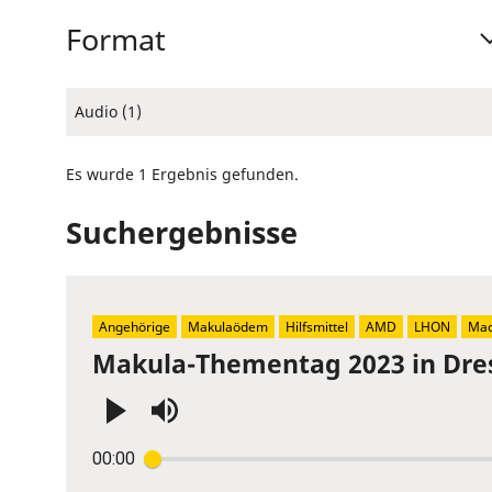
Format
Audio (1)
Es wurde 1 Ergebnis gefunden.
Suchergebnisse
Angehörige
Makulaödem
Hilfsmittel
AMD
LHON
Mac
Makula-Thementag 2023 in Dre
Press
00:00
Enter