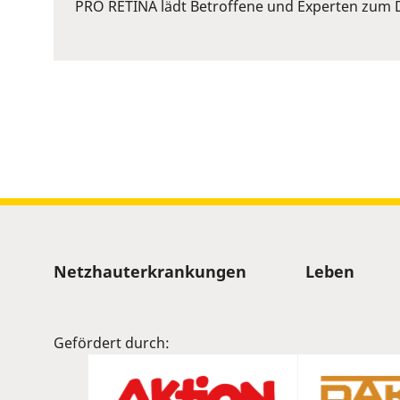
or
PRO RETINA lädt Betroffene und Experten zum D
Space
to
show
volume
slider.
Sitemap
Netzhauterkrankungen
Leben
Gefördert durch: