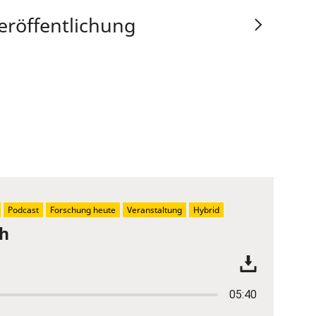
eröffentlichung
Podcast
Forschung heute
Veranstaltung
Hybrid
ch
05:40