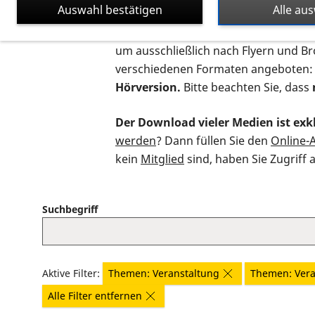
Auswahl bestätigen
Alle au
Auf dieser Seite finden Sie sämtliche
um ausschließlich nach Flyern und B
verschiedenen Formaten angeboten:
Hörversion.
Bitte beachten Sie, dass
Der Download vieler Medien ist exkl
werden
? Dann füllen Sie den
Online-
kein
Mitglied
sind, haben Sie Zugriff 
Suchbegriff
Aktive Filter:
Themen: Veranstaltung
Themen: Vera
Alle Filter entfernen