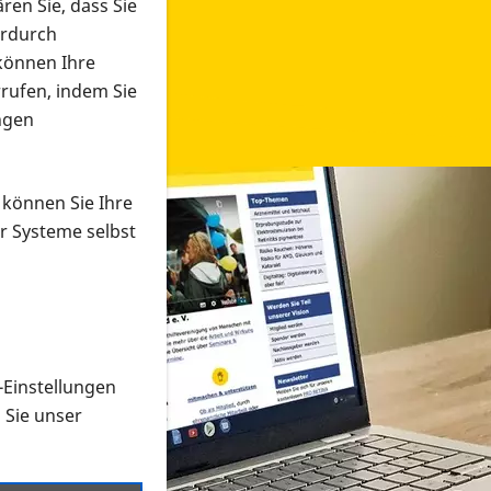
ren Sie, dass Sie
erdurch
 können Ihre
rrufen, indem Sie
ngen
 können Sie Ihre
r Systeme selbst
-Einstellungen
 in verschiedenen Formaten an e
n Sie unser
onmaterial suchen und dieses bestellen bzw. herunterladen
al auf der PRO RETINA-Website für blinde und sehbehi