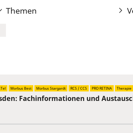
Themen
V
Tel
Morbus Best
Morbus Stargardt
RCS / CCS
PRO RETINA
Therapie
sden: Fachinformationen und Austaus