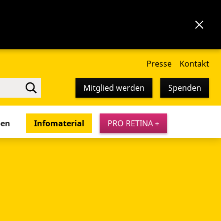
Presse
Kontakt
Mitglied werden
Spenden
pen
Infomaterial
PRO RETINA +