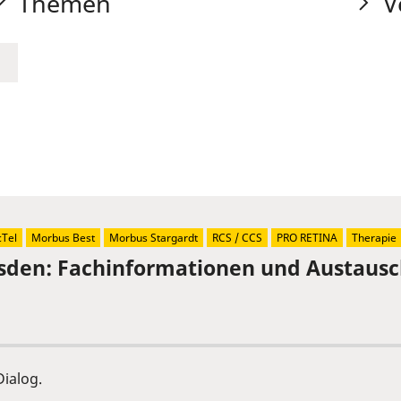
Themen
V
Tel
Morbus Best
Morbus Stargardt
RCS / CCS
PRO RETINA
Therapie
sden: Fachinformationen und Austaus
ialog.