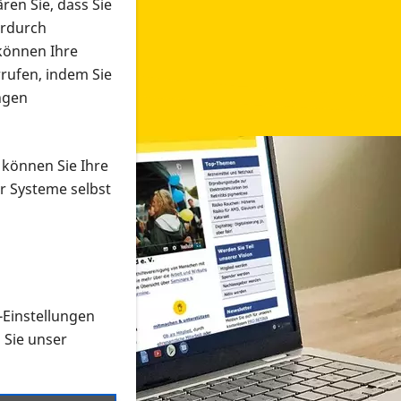
ren Sie, dass Sie
erdurch
 können Ihre
rrufen, indem Sie
ngen
 können Sie Ihre
r Systeme selbst
-Einstellungen
 in verschiedenen Formaten an e
n Sie unser
onmaterial suchen und dieses bestellen bzw. herunterladen
al auf der PRO RETINA-Website für blinde und sehbehi