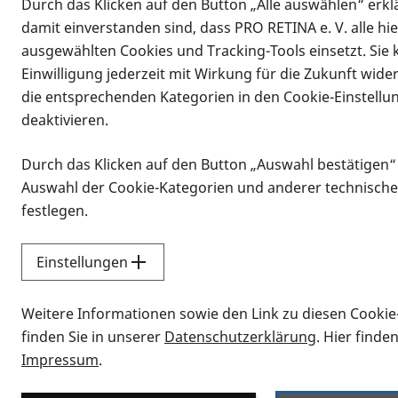
Durch das Klicken auf den Button „Alle auswählen“ erklä
damit einverstanden sind, dass PRO RETINA e. V. alle hi
ausgewählten Cookies und Tracking-Tools einsetzt. Sie
Einwilligung jederzeit mit Wirkung für die Zukunft wide
die entsprechenden Kategorien in den Cookie-Einstellu
deaktivieren.
Durch das Klicken auf den Button „Auswahl bestätigen“
Infomaterial
Auswahl der Cookie-Kategorien und anderer technische
Infomaterial
festlegen.
Einstellungen
Vorlesen
Weitere Informationen sowie den Link zu diesen Cookie
Alle Infomaterialien
finden Sie in unserer
Datenschutzerklärung
. Hier finde
Impressum
.
Sie möchten wissen, wie Sie nach Inf
Erklärvideos zum Thema Infomateri