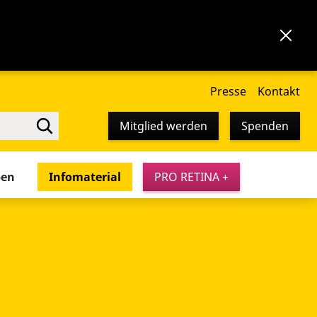
Presse
Kontakt
Mitglied werden
Spenden
pen
Infomaterial
PRO RETINA +