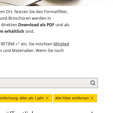
em Ort. Nutzen Sie den Formatfilter,
r und Broschüren werden in
 direkten
Download als PDF
und als
m erhältlich
sind.
O RETINA +" ein. Sie möchten
Mitglied
ds und Materialien. Wenn Sie noch
entlichung: älter als 1 Jahr
Alle Filter entfernen