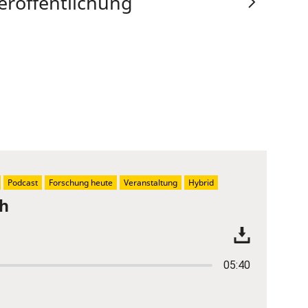
eröffentlichung
Podcast
Forschung heute
Veranstaltung
Hybrid
ch
05:40