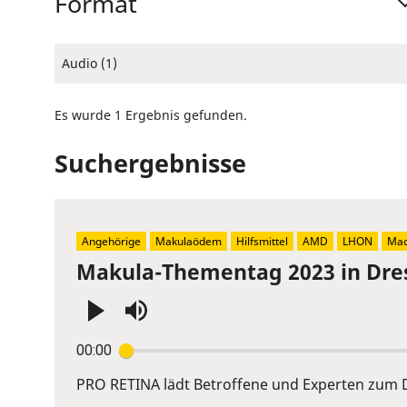
Format
Audio (1)
Es wurde 1 Ergebnis gefunden.
Suchergebnisse
Angehörige
Makulaödem
Hilfsmittel
AMD
LHON
Mac
Makula-Thementag 2023 in Dre
Press
00:00
Enter
or
PRO RETINA lädt Betroffene und Experten zum D
Space