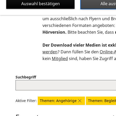
Auswahl bestätigen
Alle au
Auf dieser Seite finden Sie sämtliche
um ausschließlich nach Flyern und B
verschiedenen Formaten angeboten:
Hörversion.
Bitte beachten Sie, dass
Der Download vieler Medien ist exkl
werden
? Dann füllen Sie den
Online-
kein
Mitglied
sind, haben Sie Zugriff 
Suchbegriff
Aktive Filter:
Themen: Angehörige
Themen: Beglei