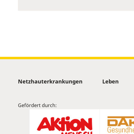
to
show
volume
slider.
Sitemap
Netzhauterkrankungen
Leben
Gefördert durch: