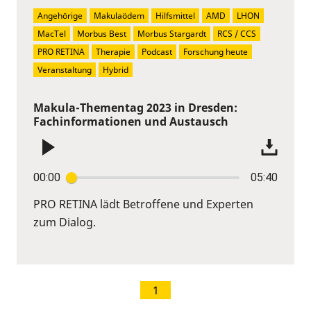
Angehörige
Makulaödem
Hilfsmittel
AMD
LHON
MacTel
Morbus Best
Morbus Stargardt
RCS / CCS
PRO RETINA
Therapie
Podcast
Forschung heute
Veranstaltung
Hybrid
Makula-Thementag 2023 in Dresden:
Fachinformationen und Austausch
00:00
05:40
PRO RETINA lädt Betroffene und Experten
zum Dialog.
1