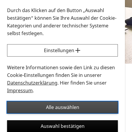
Vorlesen
Durch das Klicken auf den Button „Auswahl
bestätigen“ können Sie Ihre Auswahl der Cookie-
Alle Infomaterialien in verschiedenen
Kategorien und anderer technischer Systeme
Formaten an einem Ort
selbst festlegen.
Sie möchten wissen, wie Sie nach Infonmaterial
suchen und dieses bestellen bzw. herunterladen
Einstellungen
können? Schauen Sie sich die
Erklärvideos zum
Thema Infomaterial auf der PRO RETINA-Website
Weitere Informationen sowie den Link zu diesen
für blinde und sehbehinderte Menschen an.
Cookie-Einstellungen finden Sie in unserer
Datenschutzerklärung
. Hier finden Sie unser
Auf dieser Seite finden Sie sämtliches Infomaterial
Impressum
.
der PRO RETINA in all seinen Formaten an einem
Ort. Nutzen Sie den Formatfilter, um ausschließlich
Alle auswählen
nach Flyern und Broschüren, Audios oder Videos zu
suchen. Die meisten Flyer und Broschüren werden in
Auswahl bestätigen
verschiedenen Formaten angeboten: zur