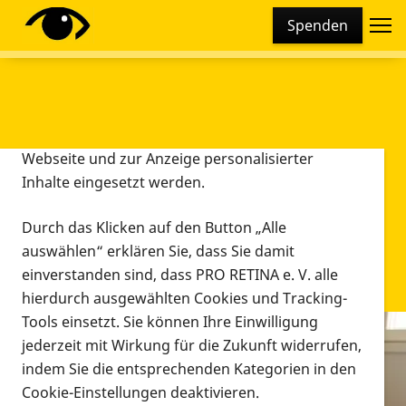
Cookie-Einstellungen
Spenden
Diese Webseite setzt verschiedene Cookies und
Tracking-Tools ein. Dies beinhaltet Cookies und
Tracking-Tools, die für den Betrieb der Webseite
technisch notwendig sind, die zu statistischen
Zwecken sowie zur besseren Bedienbarkeit der
Webseite und zur Anzeige personalisierter
Inhalte eingesetzt werden.
Durch das Klicken auf den Button „Alle
auswählen“ erklären Sie, dass Sie damit
einverstanden sind, dass PRO RETINA e. V. alle
hierdurch ausgewählten Cookies und Tracking-
Tools einsetzt. Sie können Ihre Einwilligung
jederzeit mit Wirkung für die Zukunft widerrufen,
Infomaterial
indem Sie die entsprechenden Kategorien in den
Infomaterial
Cookie-Einstellungen deaktivieren.