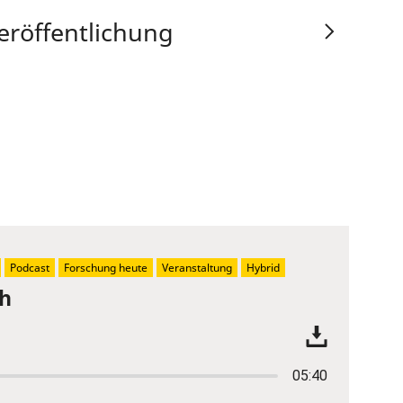
eröffentlichung
Podcast
Forschung heute
Veranstaltung
Hybrid
ch
05:40