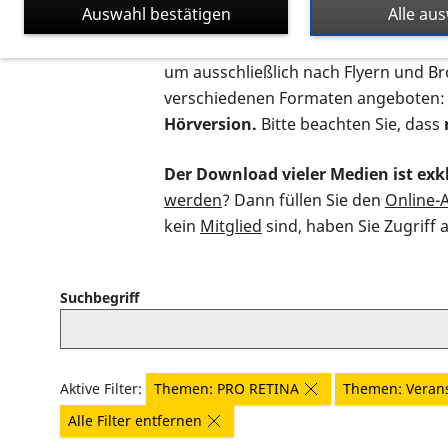
Auswahl bestätigen
Alle au
Auf dieser Seite finden Sie sämtliche
um ausschließlich nach Flyern und B
verschiedenen Formaten angeboten:
Hörversion.
Bitte beachten Sie, dass
Der Download vieler Medien ist exkl
werden
? Dann füllen Sie den
Online-
kein
Mitglied
sind, haben Sie Zugriff 
Suchbegriff
Aktive Filter:
Themen: PRO RETINA
Themen: Veran
Alle Filter entfernen