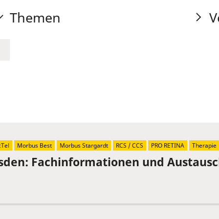
Themen
V
Tel
Morbus Best
Morbus Stargardt
RCS / CCS
PRO RETINA
Therapie
sden: Fachinformationen und Austaus