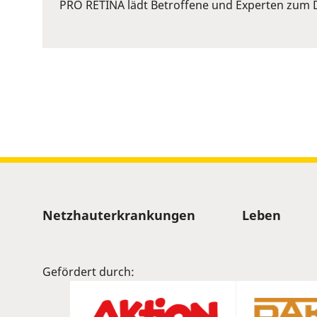
or
PRO RETINA lädt Betroffene und Experten zum D
Space
to
show
volume
slider.
Sitemap
Netzhauterkrankungen
Leben
Gefördert durch: