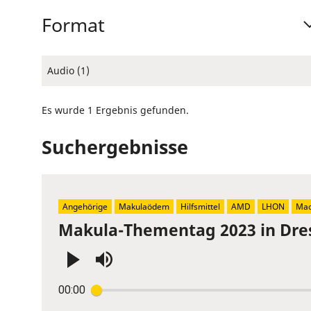
Format
Audio (1)
Es wurde 1 Ergebnis gefunden.
Suchergebnisse
Angehörige
Makulaödem
Hilfsmittel
AMD
LHON
Mac
Makula-Thementag 2023 in Dre
Press
00:00
Enter