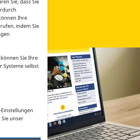
ren Sie, dass Sie
erdurch
 können Ihre
rrufen, indem Sie
ngen
 können Sie Ihre
r Systeme selbst
-Einstellungen
 in verschiedenen Formaten an e
n Sie unser
onmaterial suchen und dieses bestellen bzw. herunterladen
al auf der PRO RETINA-Website für blinde und sehbehi