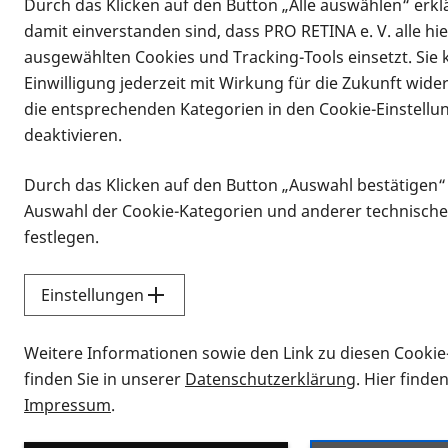
Durch das Klicken auf den Button „Alle auswählen“ erklä
damit einverstanden sind, dass PRO RETINA e. V. alle hi
ausgewählten Cookies und Tracking-Tools einsetzt. Sie
Einwilligung jederzeit mit Wirkung für die Zukunft wide
die entsprechenden Kategorien in den Cookie-Einstellu
deaktivieren.
Durch das Klicken auf den Button „Auswahl bestätigen“
Infomaterial
Auswahl der Cookie-Kategorien und anderer technische
Infomaterial
festlegen.
Einstellungen
Vorlesen
Weitere Informationen sowie den Link zu diesen Cookie
Alle Infomaterialien
finden Sie in unserer
Datenschutzerklärung
. Hier finde
Impressum
.
Sie möchten wissen, wie Sie nach Inf
Erklärvideos zum Thema Infomateri