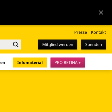
Presse
Kontakt
Mitglied werden
Spenden
pen
Infomaterial
PRO RETINA +