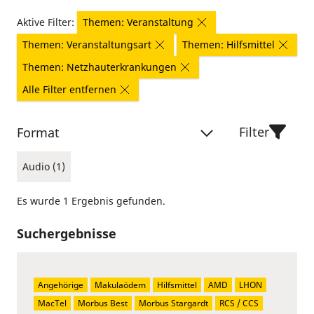
Aktive Filter:
Themen: Veranstaltung
Themen: Veranstaltungsart
Themen: Hilfsmittel
Themen: Netzhauterkrankungen
Alle Filter entfernen
Filter
Format
Audio (1)
Es wurde 1 Ergebnis gefunden.
Suchergebnisse
Angehörige
Makulaödem
Hilfsmittel
AMD
LHON
MacTel
Morbus Best
Morbus Stargardt
RCS / CCS