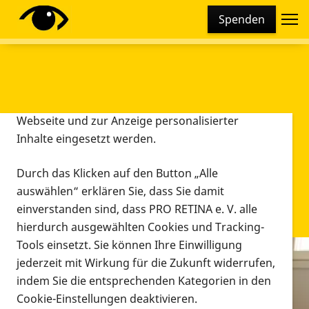
Cookie-Einstellungen
Spenden
Diese Webseite setzt verschiedene Cookies und
Tracking-Tools ein. Dies beinhaltet Cookies und
Tracking-Tools, die für den Betrieb der Webseite
technisch notwendig sind, die zu statistischen
Zwecken sowie zur besseren Bedienbarkeit der
Webseite und zur Anzeige personalisierter
Inhalte eingesetzt werden.
Durch das Klicken auf den Button „Alle
auswählen“ erklären Sie, dass Sie damit
einverstanden sind, dass PRO RETINA e. V. alle
hierdurch ausgewählten Cookies und Tracking-
Tools einsetzt. Sie können Ihre Einwilligung
jederzeit mit Wirkung für die Zukunft widerrufen,
Infomaterial
indem Sie die entsprechenden Kategorien in den
Infomaterial
Cookie-Einstellungen deaktivieren.