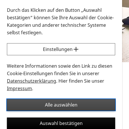
Vorlesen
Durch das Klicken auf den Button „Auswahl
bestätigen“ können Sie Ihre Auswahl der Cookie-
Alle Infomaterialien in verschiedenen
Kategorien und anderer technischer Systeme
Formaten an einem Ort
selbst festlegen.
Sie möchten wissen, wie Sie nach Infonmaterial
suchen und dieses bestellen bzw. herunterladen
Einstellungen
können? Schauen Sie sich die
Erklärvideos zum
Thema Infomaterial auf der PRO RETINA-Website
Weitere Informationen sowie den Link zu diesen
für blinde und sehbehinderte Menschen an.
Cookie-Einstellungen finden Sie in unserer
Datenschutzerklärung
. Hier finden Sie unser
Auf dieser Seite finden Sie sämtliches Infomaterial
Impressum
.
der PRO RETINA in all seinen Formaten an einem
Ort. Nutzen Sie den Formatfilter, um ausschließlich
Alle auswählen
nach Flyern und Broschüren, Audios oder Videos zu
suchen. Die meisten Flyer und Broschüren werden in
Auswahl bestätigen
verschiedenen Formaten angeboten: zur