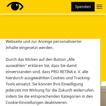
Cookie-Einstellungen
Spenden
Diese Webseite setzt verschiedene Cookies und
Tracking-Tools ein. Dies beinhaltet Cookies und
Tracking-Tools, die für den Betrieb der Webseite
technisch notwendig sind, die zu statistischen
Zwecken sowie zur besseren Bedienbarkeit der
Webseite und zur Anzeige personalisierter
Inhalte eingesetzt werden.
Durch das Klicken auf den Button „Alle
auswählen“ erklären Sie, dass Sie damit
einverstanden sind, dass PRO RETINA e. V. alle
hierdurch ausgewählten Cookies und Tracking-
Tools einsetzt. Sie können Ihre Einwilligung
jederzeit mit Wirkung für die Zukunft widerrufen,
Infomaterial
indem Sie die entsprechenden Kategorien in den
Infomaterial
Cookie-Einstellungen deaktivieren.