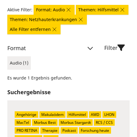
Aktive Filter:
Format: Audio
Themen: Hilfsmittel
Themen: Netzhauterkrankungen
Alle Filter entfernen
Filter
Format
Audio (1)
Es wurde 1 Ergebnis gefunden.
Suchergebnisse
Angehörige
Makulaödem
Hilfsmittel
AMD
LHON
MacTel
Morbus Best
Morbus Stargardt
RCS / CCS
PRO RETINA
Therapie
Podcast
Forschung heute