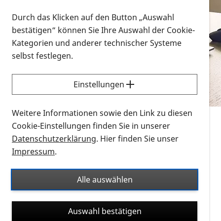
Vorlesen
Durch das Klicken auf den Button „Auswahl
bestätigen“ können Sie Ihre Auswahl der Cookie-
Alle Infomaterialien in verschiedenen
Kategorien und anderer technischer Systeme
Formaten an einem Ort
selbst festlegen.
Sie möchten wissen, wie Sie nach Infonmaterial
suchen und dieses bestellen bzw. herunterladen
Einstellungen
können? Schauen Sie sich die
Erklärvideos zum
Thema Infomaterial auf der PRO RETINA-Website
Weitere Informationen sowie den Link zu diesen
für blinde und sehbehinderte Menschen an.
Cookie-Einstellungen finden Sie in unserer
Datenschutzerklärung
. Hier finden Sie unser
Auf dieser Seite finden Sie sämtliches Infomaterial
Impressum
.
der PRO RETINA in all seinen Formaten an einem
Ort. Nutzen Sie den Formatfilter, um ausschließlich
Alle auswählen
nach Flyern und Broschüren, Audios oder Videos zu
suchen. Die meisten Flyer und Broschüren werden in
Auswahl bestätigen
verschiedenen Formaten angeboten: zur