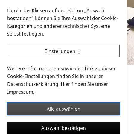
Vorlesen
Durch das Klicken auf den Button „Auswahl
bestätigen“ können Sie Ihre Auswahl der Cookie-
Alle Infomaterialien in verschiedenen
Kategorien und anderer technischer Systeme
Formaten an einem Ort
selbst festlegen.
Sie möchten wissen, wie Sie nach Infonmaterial
suchen und dieses bestellen bzw. herunterladen
Einstellungen
können? Schauen Sie sich die
Erklärvideos zum
Thema Infomaterial auf der PRO RETINA-Website
Weitere Informationen sowie den Link zu diesen
für blinde und sehbehinderte Menschen an.
Cookie-Einstellungen finden Sie in unserer
Datenschutzerklärung
. Hier finden Sie unser
Auf dieser Seite finden Sie sämtliches Infomaterial
Impressum
.
der PRO RETINA in all seinen Formaten an einem
Ort. Nutzen Sie den Formatfilter, um ausschließlich
Alle auswählen
nach Flyern und Broschüren, Audios oder Videos zu
suchen. Die meisten Flyer und Broschüren werden in
Auswahl bestätigen
verschiedenen Formaten angeboten: zur