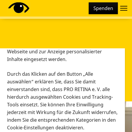
Cookie-Einstellungen
Spenden
Diese Webseite setzt verschiedene Cookies und
Tracking-Tools ein. Dies beinhaltet Cookies und
Tracking-Tools, die für den Betrieb der Webseite
technisch notwendig sind, die zu statistischen
Zwecken sowie zur besseren Bedienbarkeit der
Webseite und zur Anzeige personalisierter
Inhalte eingesetzt werden.
Durch das Klicken auf den Button „Alle
auswählen“ erklären Sie, dass Sie damit
einverstanden sind, dass PRO RETINA e. V. alle
hierdurch ausgewählten Cookies und Tracking-
Tools einsetzt. Sie können Ihre Einwilligung
jederzeit mit Wirkung für die Zukunft widerrufen,
Infomaterial
indem Sie die entsprechenden Kategorien in den
Infomaterial
Cookie-Einstellungen deaktivieren.