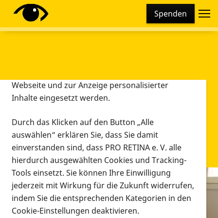
Cookie-Einstellungen
Spenden
Diese Webseite setzt verschiedene Cookies und
Tracking-Tools ein. Dies beinhaltet Cookies und
Tracking-Tools, die für den Betrieb der Webseite
technisch notwendig sind, die zu statistischen
Zwecken sowie zur besseren Bedienbarkeit der
Webseite und zur Anzeige personalisierter
Inhalte eingesetzt werden.
Durch das Klicken auf den Button „Alle
auswählen“ erklären Sie, dass Sie damit
einverstanden sind, dass PRO RETINA e. V. alle
hierdurch ausgewählten Cookies und Tracking-
Tools einsetzt. Sie können Ihre Einwilligung
jederzeit mit Wirkung für die Zukunft widerrufen,
Infomaterial
indem Sie die entsprechenden Kategorien in den
Infomaterial
Cookie-Einstellungen deaktivieren.