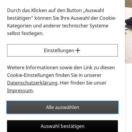
Vorlesen
Durch das Klicken auf den Button „Auswahl
bestätigen“ können Sie Ihre Auswahl der Cookie-
Alle Infomaterialien in verschiedenen
Kategorien und anderer technischer Systeme
Formaten an einem Ort
selbst festlegen.
Sie möchten wissen, wie Sie nach Infonmaterial
suchen und dieses bestellen bzw. herunterladen
Einstellungen
können? Schauen Sie sich die
Erklärvideos zum
Thema Infomaterial auf der PRO RETINA-Website
Weitere Informationen sowie den Link zu diesen
für blinde und sehbehinderte Menschen an.
Cookie-Einstellungen finden Sie in unserer
Datenschutzerklärung
. Hier finden Sie unser
Auf dieser Seite finden Sie sämtliches Infomaterial
Impressum
.
der PRO RETINA in all seinen Formaten an einem
Ort. Nutzen Sie den Formatfilter, um ausschließlich
Alle auswählen
nach Flyern und Broschüren, Audios oder Videos zu
suchen. Die meisten Flyer und Broschüren werden in
Auswahl bestätigen
verschiedenen Formaten angeboten: zur