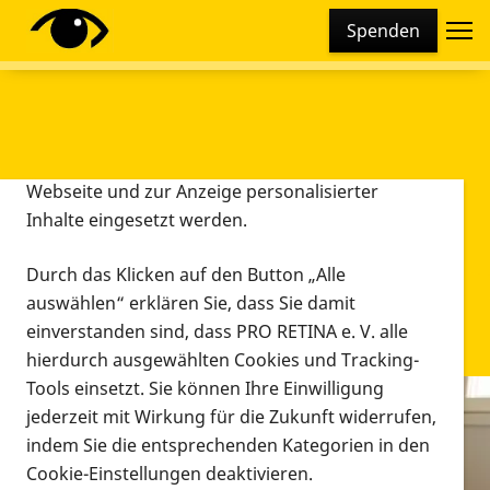
Cookie-Einstellungen
Spenden
Diese Webseite setzt verschiedene Cookies und
Tracking-Tools ein. Dies beinhaltet Cookies und
Tracking-Tools, die für den Betrieb der Webseite
technisch notwendig sind, die zu statistischen
Zwecken sowie zur besseren Bedienbarkeit der
Webseite und zur Anzeige personalisierter
Inhalte eingesetzt werden.
Durch das Klicken auf den Button „Alle
auswählen“ erklären Sie, dass Sie damit
einverstanden sind, dass PRO RETINA e. V. alle
hierdurch ausgewählten Cookies und Tracking-
Tools einsetzt. Sie können Ihre Einwilligung
jederzeit mit Wirkung für die Zukunft widerrufen,
Infomaterial
indem Sie die entsprechenden Kategorien in den
Infomaterial
Cookie-Einstellungen deaktivieren.