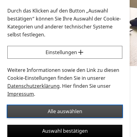
Vorlesen
Durch das Klicken auf den Button „Auswahl
bestätigen“ können Sie Ihre Auswahl der Cookie-
Alle Infomaterialien in verschiedenen
Kategorien und anderer technischer Systeme
Formaten an einem Ort
selbst festlegen.
Sie möchten wissen, wie Sie nach Infonmaterial
suchen und dieses bestellen bzw. herunterladen
Einstellungen
können? Schauen Sie sich die
Erklärvideos zum
Thema Infomaterial auf der PRO RETINA-Website
Weitere Informationen sowie den Link zu diesen
für blinde und sehbehinderte Menschen an.
Cookie-Einstellungen finden Sie in unserer
Datenschutzerklärung
. Hier finden Sie unser
Auf dieser Seite finden Sie sämtliches Infomaterial
Impressum
.
der PRO RETINA in all seinen Formaten an einem
Ort. Nutzen Sie den Formatfilter, um ausschließlich
Alle auswählen
nach Flyern und Broschüren, Audios oder Videos zu
suchen. Die meisten Flyer und Broschüren werden in
Auswahl bestätigen
verschiedenen Formaten angeboten: zur