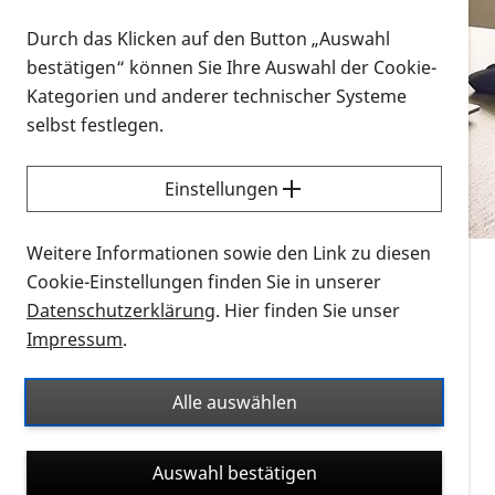
Vorlesen
Durch das Klicken auf den Button „Auswahl
bestätigen“ können Sie Ihre Auswahl der Cookie-
Alle Infomaterialien in verschiedenen
Kategorien und anderer technischer Systeme
Formaten an einem Ort
selbst festlegen.
Sie möchten wissen, wie Sie nach Infonmaterial
suchen und dieses bestellen bzw. herunterladen
Einstellungen
können? Schauen Sie sich die
Erklärvideos zum
Thema Infomaterial auf der PRO RETINA-Website
Weitere Informationen sowie den Link zu diesen
für blinde und sehbehinderte Menschen an.
Cookie-Einstellungen finden Sie in unserer
Datenschutzerklärung
. Hier finden Sie unser
Auf dieser Seite finden Sie sämtliches Infomaterial
Impressum
.
der PRO RETINA in all seinen Formaten an einem
Ort. Nutzen Sie den Formatfilter, um ausschließlich
Alle auswählen
nach Flyern und Broschüren, Audios oder Videos zu
suchen. Die meisten Flyer und Broschüren werden in
Auswahl bestätigen
verschiedenen Formaten angeboten: zur