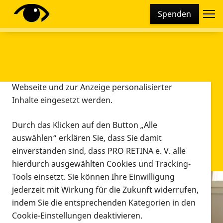
Cookie-Einstellungen
Spenden
Diese Webseite setzt verschiedene Cookies und
Tracking-Tools ein. Dies beinhaltet Cookies und
Tracking-Tools, die für den Betrieb der Webseite
technisch notwendig sind, die zu statistischen
Zwecken sowie zur besseren Bedienbarkeit der
Webseite und zur Anzeige personalisierter
Inhalte eingesetzt werden.
Durch das Klicken auf den Button „Alle
auswählen“ erklären Sie, dass Sie damit
einverstanden sind, dass PRO RETINA e. V. alle
hierdurch ausgewählten Cookies und Tracking-
Tools einsetzt. Sie können Ihre Einwilligung
jederzeit mit Wirkung für die Zukunft widerrufen,
Infomaterial
indem Sie die entsprechenden Kategorien in den
Infomaterial
Cookie-Einstellungen deaktivieren.