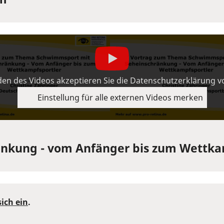
en des Videos akzeptieren Sie die Datenschutzerklärung 
Einstellung für alle externen Videos merken
nkung - vom Anfänger bis zum Wettka
sich ein
.