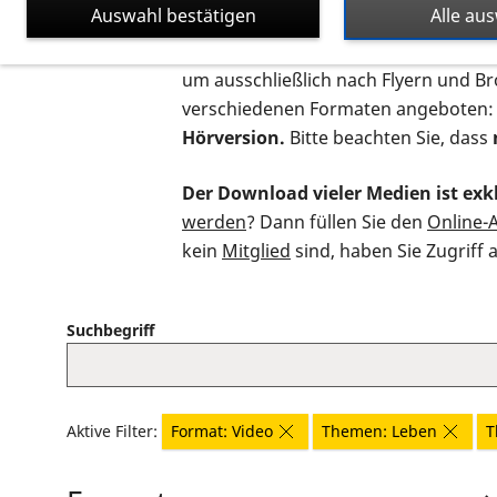
Auswahl bestätigen
Alle au
Auf dieser Seite finden Sie sämtliche
um ausschließlich nach Flyern und B
verschiedenen Formaten angeboten:
Hörversion.
Bitte beachten Sie, dass
Der Download vieler Medien ist exkl
werden
? Dann füllen Sie den
Online-
kein
Mitglied
sind, haben Sie Zugriff 
Suchbegriff
Aktive Filter:
Format: Video
Themen: Leben
T