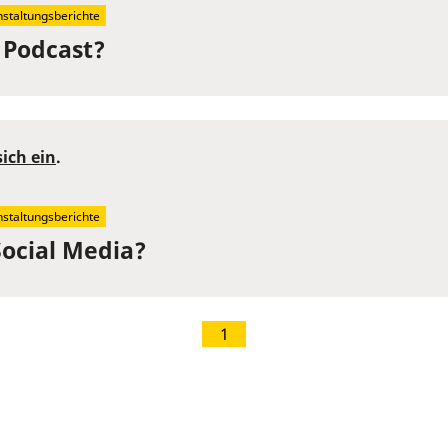
staltungsberichte
 Podcast?
sich ein
.
staltungsberichte
Social Media?
1