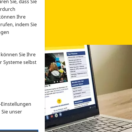
ren Sie, dass Sie
erdurch
 können Ihre
rrufen, indem Sie
ngen
 können Sie Ihre
r Systeme selbst
-Einstellungen
 in verschiedenen Formaten an e
n Sie unser
onmaterial suchen und dieses bestellen bzw. herunterladen
al auf der PRO RETINA-Website für blinde und sehbehi