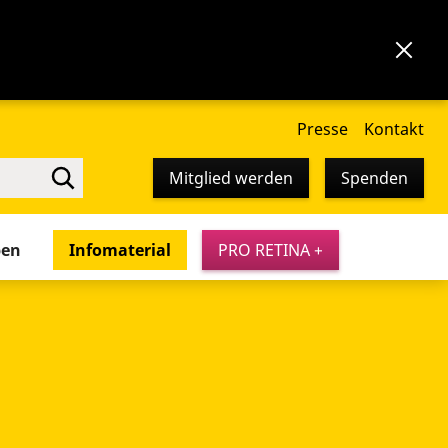
Presse
Kontakt
Mitglied werden
Spenden
pen
Infomaterial
PRO RETINA +