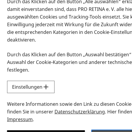
Durch das Klicken auf den Button „Alle auswählen“ erklä
damit einverstanden sind, dass PRO RETINA e. V. alle hi
ausgewählten Cookies und Tracking-Tools einsetzt. Sie
Einwilligung jederzeit mit Wirkung für die Zukunft wide
die entsprechenden Kategorien in den Cookie-Einstellu
deaktivieren.
Durch das Klicken auf den Button „Auswahl bestätigen“
Infomaterial
Auswahl der Cookie-Kategorien und anderer technische
Infomaterial
festlegen.
Einstellungen
Vorlesen
Weitere Informationen sowie den Link zu diesen Cookie
Alle Infomaterialien
finden Sie in unserer
Datenschutzerklärung
. Hier finde
Impressum
.
Sie möchten wissen, wie Sie nach Inf
Erklärvideos zum Thema Infomateri