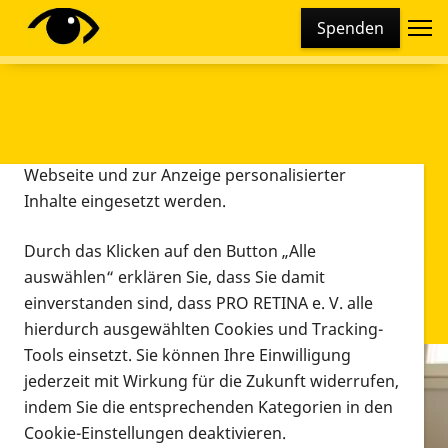
Cookie-Einstellungen
Spenden
Diese Webseite setzt verschiedene Cookies und
Tracking-Tools ein. Dies beinhaltet Cookies und
Tracking-Tools, die für den Betrieb der Webseite
technisch notwendig sind, die zu statistischen
Zwecken sowie zur besseren Bedienbarkeit der
Webseite und zur Anzeige personalisierter
Inhalte eingesetzt werden.
Durch das Klicken auf den Button „Alle
auswählen“ erklären Sie, dass Sie damit
einverstanden sind, dass PRO RETINA e. V. alle
hierdurch ausgewählten Cookies und Tracking-
Tools einsetzt. Sie können Ihre Einwilligung
jederzeit mit Wirkung für die Zukunft widerrufen,
Infomaterial
indem Sie die entsprechenden Kategorien in den
Infomaterial
Cookie-Einstellungen deaktivieren.