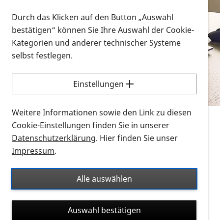
Vorlesen
Durch das Klicken auf den Button „Auswahl
bestätigen“ können Sie Ihre Auswahl der Cookie-
Alle Infomaterialien in verschiedenen
Kategorien und anderer technischer Systeme
Formaten an einem Ort
selbst festlegen.
Sie möchten wissen, wie Sie nach Infonmaterial
suchen und dieses bestellen bzw. herunterladen
Einstellungen
können? Schauen Sie sich die
Erklärvideos zum
Thema Infomaterial auf der PRO RETINA-Website
Weitere Informationen sowie den Link zu diesen
für blinde und sehbehinderte Menschen an.
Cookie-Einstellungen finden Sie in unserer
Datenschutzerklärung
. Hier finden Sie unser
Auf dieser Seite finden Sie sämtliches Infomaterial
Impressum
.
der PRO RETINA in all seinen Formaten an einem
Ort. Nutzen Sie den Formatfilter, um ausschließlich
Alle auswählen
nach Flyern und Broschüren, Audios oder Videos zu
suchen. Die meisten Flyer und Broschüren werden in
Auswahl bestätigen
verschiedenen Formaten angeboten: zur