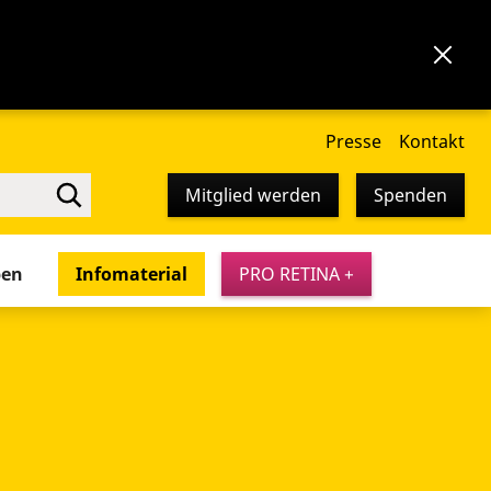
Presse
Kontakt
Mitglied werden
Spenden
pen
Infomaterial
PRO RETINA +