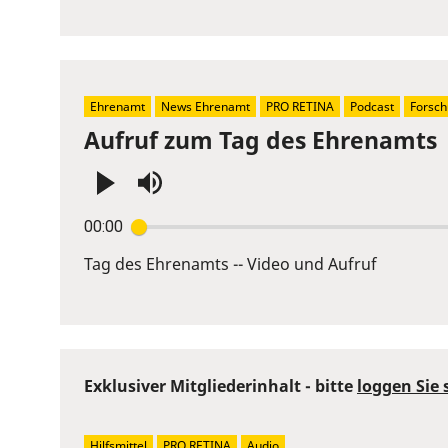
to
show
volume
slider.
Ehrenamt
News Ehrenamt
PRO RETINA
Podcast
Forsch
Aufruf zum Tag des Ehrenamts
Press
00:00
Enter
or
Tag des Ehrenamts -- Video und Aufruf
Space
to
show
volume
Exklusiver Mitgliederinhalt - bitte
loggen Sie 
slider.
Hilfsmittel
PRO RETINA
Audio