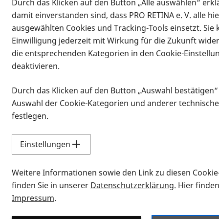
Durch das Klicken auf den Button „Alle auswählen“ erklä
damit einverstanden sind, dass PRO RETINA e. V. alle hi
ausgewählten Cookies und Tracking-Tools einsetzt. Sie
Einwilligung jederzeit mit Wirkung für die Zukunft wide
die entsprechenden Kategorien in den Cookie-Einstellu
deaktivieren.
Durch das Klicken auf den Button „Auswahl bestätigen“
Infomaterial
Auswahl der Cookie-Kategorien und anderer technische
Infomaterial
festlegen.
Einstellungen
Vorlesen
Weitere Informationen sowie den Link zu diesen Cookie
Alle Infomaterialien
finden Sie in unserer
Datenschutzerklärung
. Hier finde
Impressum
.
Sie möchten wissen, wie Sie nach Inf
Erklärvideos zum Thema Infomateri