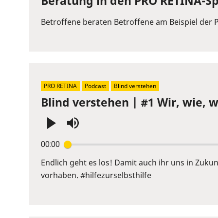
Beratung in den PRO RETINA-Sp
Betroffene beraten Betroffene am Beispiel der 
PRO RETINA
Podcast
Blind verstehen
Blind verstehen | #1 Wir, wie,
Press
00:00
Enter
or
Endlich geht es los! Damit auch ihr uns in Zukun
Space
vorhaben. #hilfezurselbsthilfe
to
show
volume