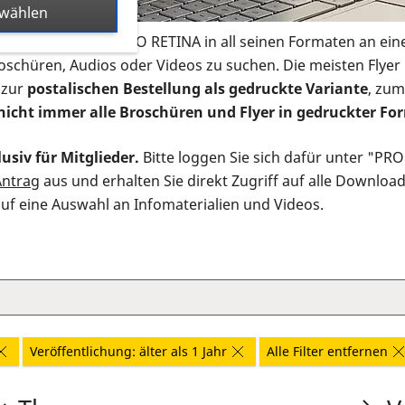
swählen
s Infomaterial der PRO RETINA in all seinen Formaten an ein
roschüren, Audios oder Videos zu suchen. Die meisten Flye
 zur
postalischen Bestellung als gedruckte Variante
, zum
nicht immer alle Broschüren und Flyer in gedruckter For
usiv für Mitglieder.
Bitte loggen Sie sich dafür unter "PR
Antrag
aus und erhalten Sie direkt Zugriff auf alle Downloa
auf eine Auswahl an Infomaterialien und Videos.
Veröffentlichung: älter als 1 Jahr
Alle Filter entfernen