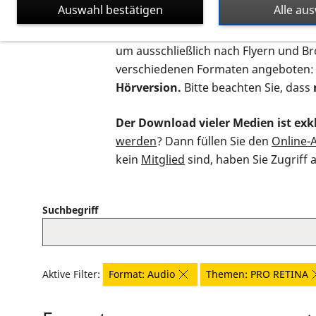
Auswahl bestätigen
Alle au
Auf dieser Seite finden Sie sämtliche
um ausschließlich nach Flyern und B
verschiedenen Formaten angeboten:
Hörversion.
Bitte beachten Sie, dass
Der Download vieler Medien ist exkl
werden
? Dann füllen Sie den
Online-
kein
Mitglied
sind, haben Sie Zugriff 
Suchbegriff
Aktive Filter:
Format: Audio
Themen: PRO RETINA