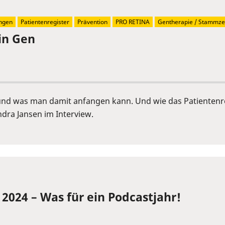
ngen
Patientenregister
Prävention
PRO RETINA
Gentherapie / Stammzel
in Gen
 und was man damit anfangen kann. Und wie das Patientenre
Sandra Jansen im Interview.
 2024 – Was für ein Podcastjahr!