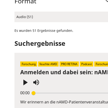
Format
Audio (51)
Es wurden 51 Ergebnisse gefunden.
Suchergebnisse
Forschung
feuchte AMD
PRO RETINA
Podcast
Forschun
Anmelden und dabei sein: nAMD
Press
00:00
Enter
or
Wir erinnern an die nAMD-Patientenveranstaltung
Space