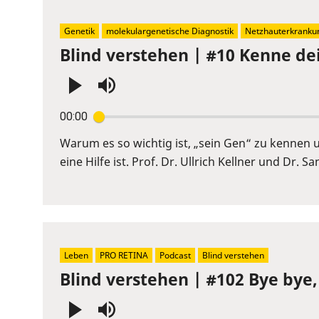
slider.
Genetik
molekulargenetische Diagnostik
Netzhauterkranku
Blind verstehen | #10 Kenne de
Press
00:00
Enter
or
Warum es so wichtig ist, „sein Gen“ zu kennen
Space
eine Hilfe ist. Prof. Dr. Ullrich Kellner und Dr. 
to
show
volume
slider.
Leben
PRO RETINA
Podcast
Blind verstehen
Blind verstehen | #102 Bye bye,