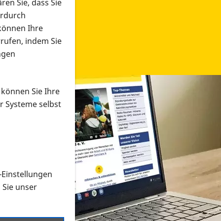
ren Sie, dass Sie
erdurch
 können Ihre
rrufen, indem Sie
ngen
 können Sie Ihre
r Systeme selbst
-Einstellungen
 in verschiedenen Formaten an e
n Sie unser
onmaterial suchen und dieses bestellen bzw. herunterladen
al auf der PRO RETINA-Website für blinde und sehbehi