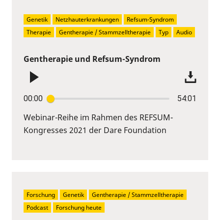
Genetik
Netzhauterkrankungen
Refsum-Syndrom
Therapie
Gentherapie / Stammzelltherapie
Typ
Audio
Gentherapie und Refsum-Syndrom
00:00
54:01
Webinar-Reihe im Rahmen des REFSUM-
Kongresses 2021 der Dare Foundation
Forschung
Genetik
Gentherapie / Stammzelltherapie
Podcast
Forschung heute