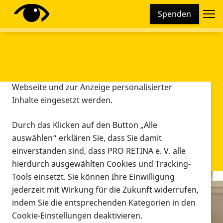
Cookie-Einstellungen
Spenden
Diese Webseite setzt verschiedene Cookies und
Tracking-Tools ein. Dies beinhaltet Cookies und
Tracking-Tools, die für den Betrieb der Webseite
technisch notwendig sind, die zu statistischen
Zwecken sowie zur besseren Bedienbarkeit der
Webseite und zur Anzeige personalisierter
Inhalte eingesetzt werden.
Durch das Klicken auf den Button „Alle
auswählen“ erklären Sie, dass Sie damit
einverstanden sind, dass PRO RETINA e. V. alle
hierdurch ausgewählten Cookies und Tracking-
Tools einsetzt. Sie können Ihre Einwilligung
jederzeit mit Wirkung für die Zukunft widerrufen,
Infomaterial
indem Sie die entsprechenden Kategorien in den
Infomaterial
Cookie-Einstellungen deaktivieren.