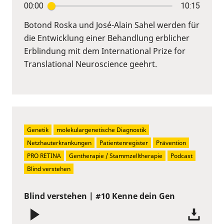
00:00
10:15
Botond Roska und José-Alain Sahel werden für
die Entwicklung einer Behandlung erblicher
Erblindung mit dem International Prize for
Translational Neuroscience geehrt.
Genetik
molekulargenetische Diagnostik
Netzhauterkrankungen
Patientenregister
Prävention
PRO RETINA
Gentherapie / Stammzelltherapie
Podcast
Blind verstehen
Blind verstehen | #10 Kenne dein Gen