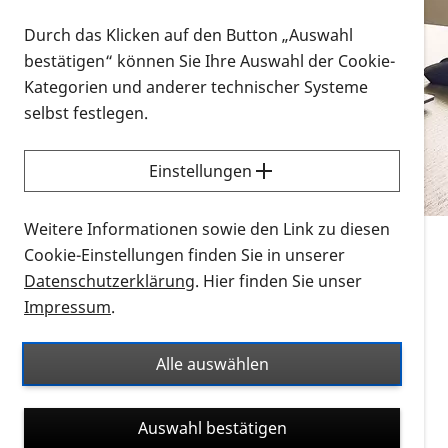
Vorlesen
Durch das Klicken auf den Button „Auswahl
bestätigen“ können Sie Ihre Auswahl der Cookie-
Alle Infomaterialien in verschiedenen
Kategorien und anderer technischer Systeme
Formaten an einem Ort
selbst festlegen.
Sie möchten wissen, wie Sie nach Infonmaterial
suchen und dieses bestellen bzw. herunterladen
Einstellungen
können? Schauen Sie sich die
Erklärvideos zum
Thema Infomaterial auf der PRO RETINA-Website
Weitere Informationen sowie den Link zu diesen
für blinde und sehbehinderte Menschen an.
Cookie-Einstellungen finden Sie in unserer
Datenschutzerklärung
. Hier finden Sie unser
Auf dieser Seite finden Sie sämtliches Infomaterial
Impressum
.
der PRO RETINA in all seinen Formaten an einem
Ort. Nutzen Sie den Formatfilter, um ausschließlich
Alle auswählen
nach Flyern und Broschüren, Audios oder Videos zu
suchen. Die meisten Flyer und Broschüren werden in
Auswahl bestätigen
verschiedenen Formaten angeboten: zur