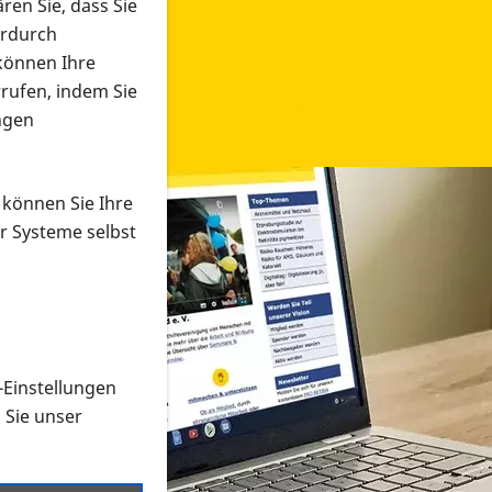
ren Sie, dass Sie
erdurch
 können Ihre
rrufen, indem Sie
ngen
 können Sie Ihre
r Systeme selbst
-Einstellungen
 in verschiedenen Formaten an e
n Sie unser
onmaterial suchen und dieses bestellen bzw. herunterladen
al auf der PRO RETINA-Website für blinde und sehbehi