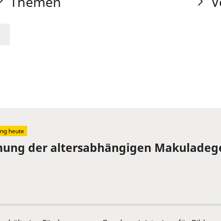
Themen
V
ng heute
ennung der altersabhängigen Makuladeg