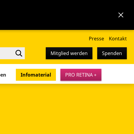
Presse
Kontakt
Mitglied werden
Spenden
pen
Infomaterial
PRO RETINA +