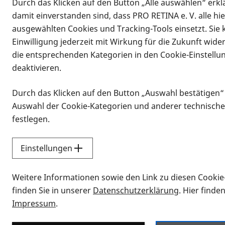
Durch das Klicken auf den Button „Alle auswählen“ erklä
damit einverstanden sind, dass PRO RETINA e. V. alle hi
ausgewählten Cookies und Tracking-Tools einsetzt. Sie
Einwilligung jederzeit mit Wirkung für die Zukunft wide
die entsprechenden Kategorien in den Cookie-Einstellu
deaktivieren.
Durch das Klicken auf den Button „Auswahl bestätigen“
Infomaterial
Auswahl der Cookie-Kategorien und anderer technische
Infomaterial
festlegen.
Einstellungen
Vorlesen
Weitere Informationen sowie den Link zu diesen Cookie
Alle Infomaterialien
finden Sie in unserer
Datenschutzerklärung
. Hier finde
Impressum
.
Sie möchten wissen, wie Sie nach Inf
Erklärvideos zum Thema Infomateri