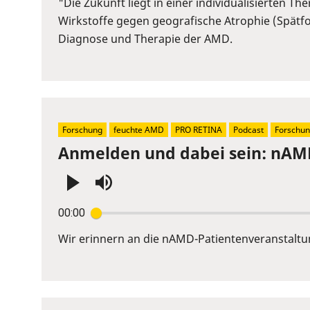
"Die Zukunft liegt in einer individualisierten
Space
Wirkstoffe gegen geografische Atrophie (Spätf
to
Diagnose und Therapie der AMD.
show
volume
slider.
Forschung
feuchte AMD
PRO RETINA
Podcast
Forschun
Anmelden und dabei sein: nAMD
Press
00:00
Enter
or
Wir erinnern an die nAMD-Patientenveranstaltung
Space
to
show
volume