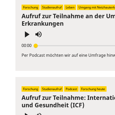
slider.
Forschung
Studienaufruf
Leben
Umgang mit Netzhauterk
Aufruf zur Teilnahme an der U
Erkrankungen
Press
00:00
Enter
or
Per Podcast möchten wir auf eine Umfrage hinw
Space
to
show
volume
slider.
Forschung
Studienaufruf
Podcast
Forschung heute
Aufruf zur Teilnahme: Internati
und Gesundheit (ICF)