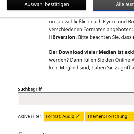
Auswahl bestätigen
Alle au
Auf dieser Seite finden Sie sämtliche
um ausschließlich nach Flyern und B
verschiedenen Formaten angeboten:
Hörversion.
Bitte beachten Sie, dass
Der Download vieler Medien ist exkl
werden
? Dann füllen Sie den
Online-
kein
Mitglied
sind, haben Sie Zugriff 
Suchbegriff
Aktive Filter:
Format: Audio
Themen: Forschung