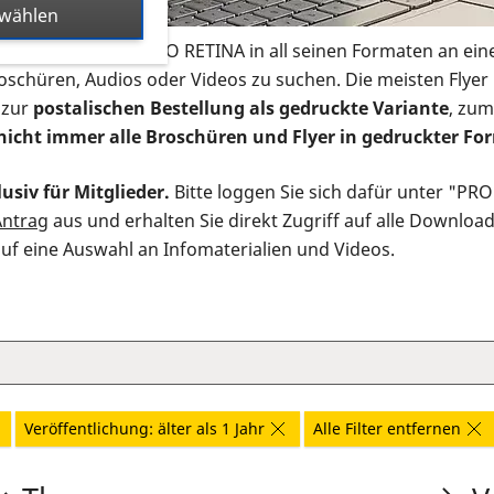
swählen
s Infomaterial der PRO RETINA in all seinen Formaten an ein
roschüren, Audios oder Videos zu suchen. Die meisten Flye
 zur
postalischen Bestellung als gedruckte Variante
, zum
nicht immer alle Broschüren und Flyer in gedruckter For
usiv für Mitglieder.
Bitte loggen Sie sich dafür unter "PR
Antrag
aus und erhalten Sie direkt Zugriff auf alle Downloa
auf eine Auswahl an Infomaterialien und Videos.
Veröffentlichung: älter als 1 Jahr
Alle Filter entfernen