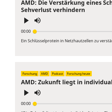
AMD: Die Verstärkung eines Sch
Sehverlust verhindern
Press
00:00
Enter
or
Ein Schlüsselprotein in Netzhautzellen zu vers
Space
to
show
volume
slider.
Forschung
AMD
Podcast
Forschung heute
AMD: Zukunft liegt in individua
Press
00:00
Enter
or