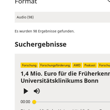
Format
Audio (98)
Es wurden 98 Ergebnisse gefunden.
Suchergebnisse
Forschung
Forschungsförderung
AMD
Podcast
Forschu
1,4 Mio. Euro für die Früherk
Universitätsklinikums Bonn
Press
00:00
Enter
or