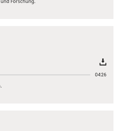
g und Forschung.
04:26
.