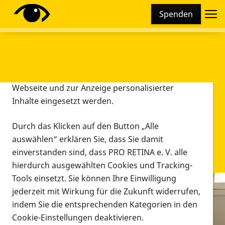
Cookie-Einstellungen
Spenden
Diese Webseite setzt verschiedene Cookies und
Tracking-Tools ein. Dies beinhaltet Cookies und
Tracking-Tools, die für den Betrieb der Webseite
technisch notwendig sind, die zu statistischen
Zwecken sowie zur besseren Bedienbarkeit der
Webseite und zur Anzeige personalisierter
Inhalte eingesetzt werden.
Durch das Klicken auf den Button „Alle
auswählen“ erklären Sie, dass Sie damit
einverstanden sind, dass PRO RETINA e. V. alle
hierdurch ausgewählten Cookies und Tracking-
Tools einsetzt. Sie können Ihre Einwilligung
jederzeit mit Wirkung für die Zukunft widerrufen,
Infomaterial
indem Sie die entsprechenden Kategorien in den
Infomaterial
Cookie-Einstellungen deaktivieren.