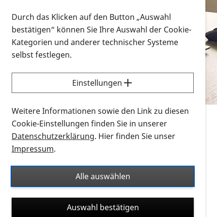
Vorlesen
Durch das Klicken auf den Button „Auswahl
bestätigen“ können Sie Ihre Auswahl der Cookie-
Alle Infomaterialien in verschiedenen
Kategorien und anderer technischer Systeme
Formaten an einem Ort
selbst festlegen.
Sie möchten wissen, wie Sie nach Infonmaterial
suchen und dieses bestellen bzw. herunterladen
Einstellungen
können? Schauen Sie sich die
Erklärvideos zum
Thema Infomaterial auf der PRO RETINA-Website
Weitere Informationen sowie den Link zu diesen
für blinde und sehbehinderte Menschen an.
Cookie-Einstellungen finden Sie in unserer
Datenschutzerklärung
. Hier finden Sie unser
Auf dieser Seite finden Sie sämtliches Infomaterial
Impressum
.
der PRO RETINA in all seinen Formaten an einem
Ort. Nutzen Sie den Formatfilter, um ausschließlich
Alle auswählen
nach Flyern und Broschüren, Audios oder Videos zu
suchen. Die meisten Flyer und Broschüren werden in
Auswahl bestätigen
verschiedenen Formaten angeboten: zur