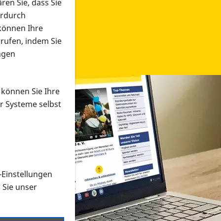
ren Sie, dass Sie
erdurch
 können Ihre
rrufen, indem Sie
ngen
 können Sie Ihre
r Systeme selbst
-Einstellungen
 in verschiedenen Formaten an e
n Sie unser
onmaterial suchen und dieses bestellen bzw. herunterladen
al auf der PRO RETINA-Website für blinde und sehbehi