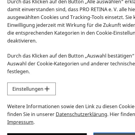
Durch das Klicken auf den Button „Alle auswählen“ erklä
damit einverstanden sind, dass PRO RETINA e. V. alle hi
ausgewählten Cookies und Tracking-Tools einsetzt. Sie
Einwilligung jederzeit mit Wirkung für die Zukunft wide
die entsprechenden Kategorien in den Cookie-Einstellu
deaktivieren.
Durch das Klicken auf den Button „Auswahl bestätigen“
Infomaterial
Auswahl der Cookie-Kategorien und anderer technische
Infomaterial
festlegen.
Einstellungen
Vorlesen
Weitere Informationen sowie den Link zu diesen Cookie
Alle Infomaterialien
finden Sie in unserer
Datenschutzerklärung
. Hier finde
Impressum
.
Sie möchten wissen, wie Sie nach Inf
Erklärvideos zum Thema Infomateri