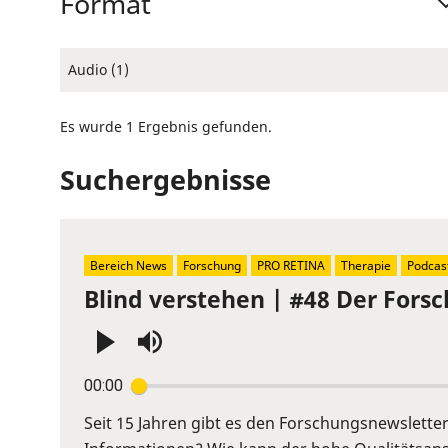
Format
Audio (1)
Es wurde 1 Ergebnis gefunden.
Suchergebnisse
Bereich News
Forschung
PRO RETINA
Therapie
Podcas
Blind verstehen | #48 Der Fors
Press
00:00
Enter
or
Seit 15 Jahren gibt es den Forschungsnewslett
Space