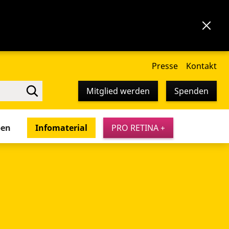
Presse
Kontakt
Mitglied werden
Spenden
pen
Infomaterial
PRO RETINA +