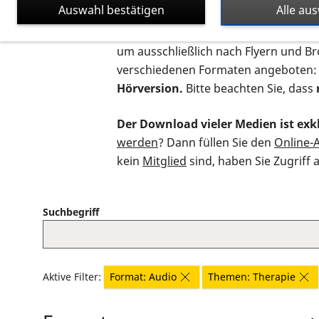
Auswahl bestätigen
Alle au
Auf dieser Seite finden Sie sämtliche
um ausschließlich nach Flyern und B
verschiedenen Formaten angeboten:
Hörversion.
Bitte beachten Sie, dass
Der Download vieler Medien ist exkl
werden
? Dann füllen Sie den
Online-
kein
Mitglied
sind, haben Sie Zugriff 
Suchbegriff
Aktive Filter:
Format: Audio
Themen: Therapie