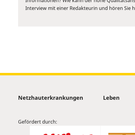
Informationen? Wie kann der hohe Qualitätsans
to
Interview mit einer Redakteurin und hören Sie hi
show
volume
slider.
Sitemap
Netzhauterkrankungen
Leben
Gefördert durch: