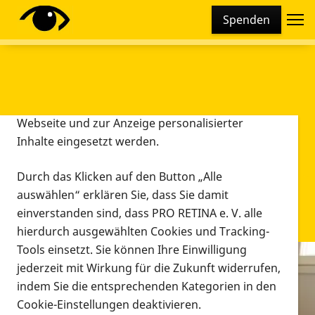
Cookie-Einstellungen
Spenden
Diese Webseite setzt verschiedene Cookies und
Tracking-Tools ein. Dies beinhaltet Cookies und
Tracking-Tools, die für den Betrieb der Webseite
technisch notwendig sind, die zu statistischen
Zwecken sowie zur besseren Bedienbarkeit der
Webseite und zur Anzeige personalisierter
Inhalte eingesetzt werden.
Durch das Klicken auf den Button „Alle
auswählen“ erklären Sie, dass Sie damit
einverstanden sind, dass PRO RETINA e. V. alle
hierdurch ausgewählten Cookies und Tracking-
Tools einsetzt. Sie können Ihre Einwilligung
jederzeit mit Wirkung für die Zukunft widerrufen,
Infomaterial
indem Sie die entsprechenden Kategorien in den
Infomaterial
Cookie-Einstellungen deaktivieren.