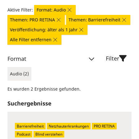
Aktive Filter:
Format: Audio
Themen: PRO RETINA
Themen: Barrierefreiheit
Veröffentlichung: älter als 1 Jahr
Alle Filter entfernen
Filter
Format
Audio (2)
Es wurden 2 Ergebnisse gefunden.
Suchergebnisse
Barrierefreiheit
Netzhauterkrankungen
PRO RETINA
Podcast
Blind verstehen