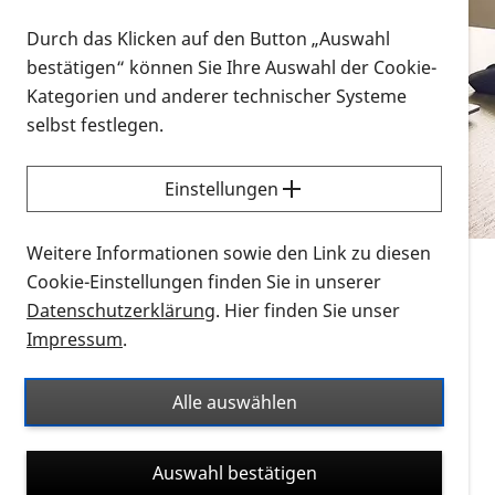
Vorlesen
Durch das Klicken auf den Button „Auswahl
bestätigen“ können Sie Ihre Auswahl der Cookie-
Alle Infomaterialien in verschiedenen
Kategorien und anderer technischer Systeme
Formaten an einem Ort
selbst festlegen.
Sie möchten wissen, wie Sie nach Infonmaterial
suchen und dieses bestellen bzw. herunterladen
Einstellungen
können? Schauen Sie sich die
Erklärvideos zum
Thema Infomaterial auf der PRO RETINA-Website
Weitere Informationen sowie den Link zu diesen
für blinde und sehbehinderte Menschen an.
Cookie-Einstellungen finden Sie in unserer
Datenschutzerklärung
. Hier finden Sie unser
Auf dieser Seite finden Sie sämtliches Infomaterial
Impressum
.
der PRO RETINA in all seinen Formaten an einem
Ort. Nutzen Sie den Formatfilter, um ausschließlich
Alle auswählen
nach Flyern und Broschüren, Audios oder Videos zu
suchen. Die meisten Flyer und Broschüren werden in
Auswahl bestätigen
verschiedenen Formaten angeboten: zur