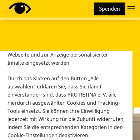
Cookie-Einstellungen
Spenden
Diese Webseite setzt verschiedene Cookies und
Tracking-Tools ein. Dies beinhaltet Cookies und
Tracking-Tools, die für den Betrieb der Webseite
technisch notwendig sind, die zu statistischen
Zwecken sowie zur besseren Bedienbarkeit der
Webseite und zur Anzeige personalisierter
Inhalte eingesetzt werden.
Durch das Klicken auf den Button „Alle
auswählen“ erklären Sie, dass Sie damit
einverstanden sind, dass PRO RETINA e. V. alle
hierdurch ausgewählten Cookies und Tracking-
Tools einsetzt. Sie können Ihre Einwilligung
jederzeit mit Wirkung für die Zukunft widerrufen,
Infomaterial
indem Sie die entsprechenden Kategorien in den
Infomaterial
Cookie-Einstellungen deaktivieren.