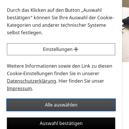
Vorlesen
Durch das Klicken auf den Button „Auswahl
bestätigen“ können Sie Ihre Auswahl der Cookie-
Alle Infomaterialien in verschiedenen
Kategorien und anderer technischer Systeme
Formaten an einem Ort
selbst festlegen.
Sie möchten wissen, wie Sie nach Infonmaterial
suchen und dieses bestellen bzw. herunterladen
Einstellungen
können? Schauen Sie sich die
Erklärvideos zum
Thema Infomaterial auf der PRO RETINA-Website
Weitere Informationen sowie den Link zu diesen
für blinde und sehbehinderte Menschen an.
Cookie-Einstellungen finden Sie in unserer
Datenschutzerklärung
. Hier finden Sie unser
Auf dieser Seite finden Sie sämtliches Infomaterial
Impressum
.
der PRO RETINA in all seinen Formaten an einem
Ort. Nutzen Sie den Formatfilter, um ausschließlich
Alle auswählen
nach Flyern und Broschüren, Audios oder Videos zu
suchen. Die meisten Flyer und Broschüren werden in
Auswahl bestätigen
verschiedenen Formaten angeboten: zur