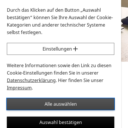
Vorlesen
Durch das Klicken auf den Button „Auswahl
bestätigen“ können Sie Ihre Auswahl der Cookie-
Alle Infomaterialien in verschiedenen
Kategorien und anderer technischer Systeme
Formaten an einem Ort
selbst festlegen.
Sie möchten wissen, wie Sie nach Infonmaterial
suchen und dieses bestellen bzw. herunterladen
Einstellungen
können? Schauen Sie sich die
Erklärvideos zum
Thema Infomaterial auf der PRO RETINA-Website
Weitere Informationen sowie den Link zu diesen
für blinde und sehbehinderte Menschen an.
Cookie-Einstellungen finden Sie in unserer
Datenschutzerklärung
. Hier finden Sie unser
Auf dieser Seite finden Sie sämtliches Infomaterial
Impressum
.
der PRO RETINA in all seinen Formaten an einem
Ort. Nutzen Sie den Formatfilter, um ausschließlich
Alle auswählen
nach Flyern und Broschüren, Audios oder Videos zu
suchen. Die meisten Flyer und Broschüren werden in
Auswahl bestätigen
verschiedenen Formaten angeboten: zur