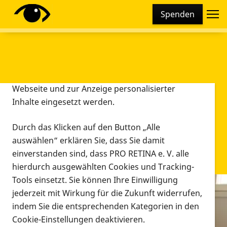
Cookie-Einstellungen
Spenden
Diese Webseite setzt verschiedene Cookies und
Tracking-Tools ein. Dies beinhaltet Cookies und
Tracking-Tools, die für den Betrieb der Webseite
technisch notwendig sind, die zu statistischen
Zwecken sowie zur besseren Bedienbarkeit der
Webseite und zur Anzeige personalisierter
Inhalte eingesetzt werden.
Durch das Klicken auf den Button „Alle
auswählen“ erklären Sie, dass Sie damit
einverstanden sind, dass PRO RETINA e. V. alle
hierdurch ausgewählten Cookies und Tracking-
Tools einsetzt. Sie können Ihre Einwilligung
jederzeit mit Wirkung für die Zukunft widerrufen,
Infomaterial
indem Sie die entsprechenden Kategorien in den
Infomaterial
Cookie-Einstellungen deaktivieren.