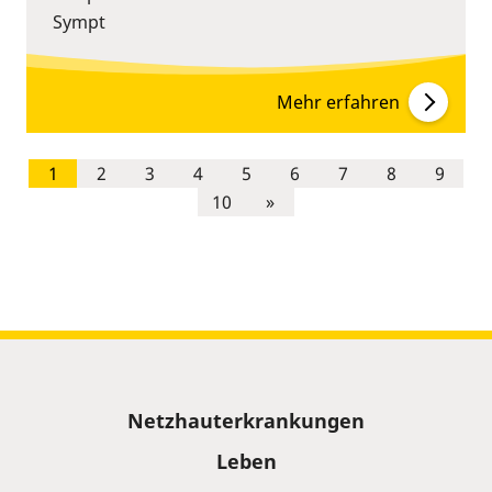
Sympt
Mehr erfahren
1
2
3
4
5
6
7
8
9
10
»
Sitemap
Netzhauterkrankungen
Leben