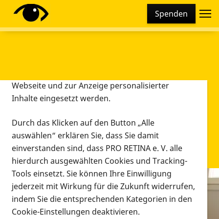
Cookie-Einstellungen
Spenden
Diese Webseite setzt verschiedene Cookies und
Tracking-Tools ein. Dies beinhaltet Cookies und
Tracking-Tools, die für den Betrieb der Webseite
technisch notwendig sind, die zu statistischen
Zwecken sowie zur besseren Bedienbarkeit der
Webseite und zur Anzeige personalisierter
Inhalte eingesetzt werden.
Durch das Klicken auf den Button „Alle
auswählen“ erklären Sie, dass Sie damit
einverstanden sind, dass PRO RETINA e. V. alle
hierdurch ausgewählten Cookies und Tracking-
Tools einsetzt. Sie können Ihre Einwilligung
jederzeit mit Wirkung für die Zukunft widerrufen,
Infomaterial
indem Sie die entsprechenden Kategorien in den
Infomaterial
Cookie-Einstellungen deaktivieren.