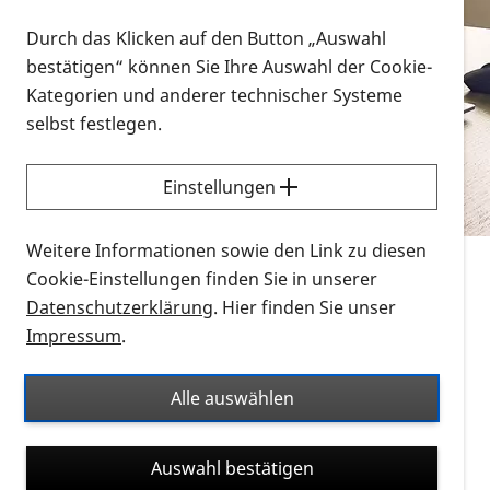
Vorlesen
Durch das Klicken auf den Button „Auswahl
bestätigen“ können Sie Ihre Auswahl der Cookie-
Alle Infomaterialien in verschiedenen
Kategorien und anderer technischer Systeme
Formaten an einem Ort
selbst festlegen.
Sie möchten wissen, wie Sie nach Infonmaterial
suchen und dieses bestellen bzw. herunterladen
Einstellungen
können? Schauen Sie sich die
Erklärvideos zum
Thema Infomaterial auf der PRO RETINA-Website
Weitere Informationen sowie den Link zu diesen
für blinde und sehbehinderte Menschen an.
Cookie-Einstellungen finden Sie in unserer
Datenschutzerklärung
. Hier finden Sie unser
Auf dieser Seite finden Sie sämtliches Infomaterial
Impressum
.
der PRO RETINA in all seinen Formaten an einem
Ort. Nutzen Sie den Formatfilter, um ausschließlich
Alle auswählen
nach Flyern und Broschüren, Audios oder Videos zu
suchen. Die meisten Flyer und Broschüren werden in
Auswahl bestätigen
verschiedenen Formaten angeboten: zur