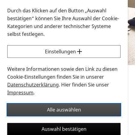
Vorlesen
Durch das Klicken auf den Button „Auswahl
bestätigen“ können Sie Ihre Auswahl der Cookie-
Alle Infomaterialien in verschiedenen
Kategorien und anderer technischer Systeme
Formaten an einem Ort
selbst festlegen.
Sie möchten wissen, wie Sie nach Infonmaterial
suchen und dieses bestellen bzw. herunterladen
Einstellungen
können? Schauen Sie sich die
Erklärvideos zum
Thema Infomaterial auf der PRO RETINA-Website
Weitere Informationen sowie den Link zu diesen
für blinde und sehbehinderte Menschen an.
Cookie-Einstellungen finden Sie in unserer
Datenschutzerklärung
. Hier finden Sie unser
Auf dieser Seite finden Sie sämtliches Infomaterial
Impressum
.
der PRO RETINA in all seinen Formaten an einem
Ort. Nutzen Sie den Formatfilter, um ausschließlich
Alle auswählen
nach Flyern und Broschüren, Audios oder Videos zu
suchen. Die meisten Flyer und Broschüren werden in
Auswahl bestätigen
verschiedenen Formaten angeboten: zur