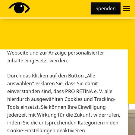
Cookie-Einstellungen
Spenden
Diese Webseite setzt verschiedene Cookies und
Tracking-Tools ein. Dies beinhaltet Cookies und
Tracking-Tools, die für den Betrieb der Webseite
technisch notwendig sind, die zu statistischen
Zwecken sowie zur besseren Bedienbarkeit der
Webseite und zur Anzeige personalisierter
Inhalte eingesetzt werden.
Durch das Klicken auf den Button „Alle
auswählen“ erklären Sie, dass Sie damit
einverstanden sind, dass PRO RETINA e. V. alle
hierdurch ausgewählten Cookies und Tracking-
Tools einsetzt. Sie können Ihre Einwilligung
jederzeit mit Wirkung für die Zukunft widerrufen,
Infomaterial
indem Sie die entsprechenden Kategorien in den
Infomaterial
Cookie-Einstellungen deaktivieren.