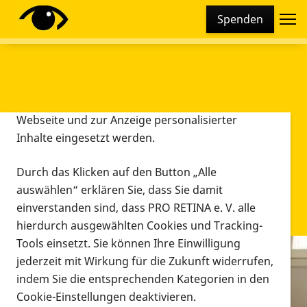
Cookie-Einstellungen
Spenden
Diese Webseite setzt verschiedene Cookies und
Tracking-Tools ein. Dies beinhaltet Cookies und
Tracking-Tools, die für den Betrieb der Webseite
technisch notwendig sind, die zu statistischen
Zwecken sowie zur besseren Bedienbarkeit der
Webseite und zur Anzeige personalisierter
Inhalte eingesetzt werden.
Durch das Klicken auf den Button „Alle
auswählen“ erklären Sie, dass Sie damit
einverstanden sind, dass PRO RETINA e. V. alle
hierdurch ausgewählten Cookies und Tracking-
Tools einsetzt. Sie können Ihre Einwilligung
jederzeit mit Wirkung für die Zukunft widerrufen,
Infomaterial
indem Sie die entsprechenden Kategorien in den
Infomaterial
Cookie-Einstellungen deaktivieren.