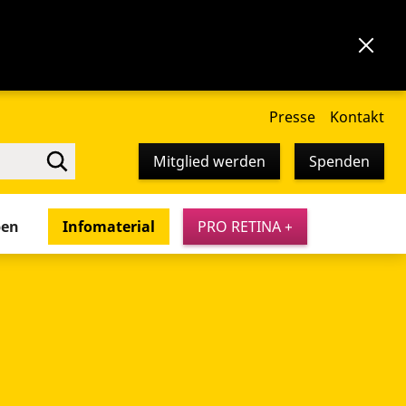
Presse
Kontakt
Mitglied werden
Spenden
pen
Infomaterial
PRO RETINA +