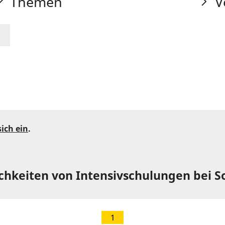
Themen
V
sich ein
.
chkeiten von Intensivschulungen bei 
1