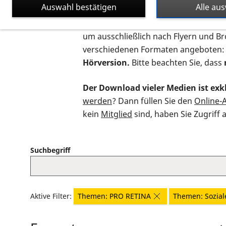
Auswahl bestätigen
Alle au
Auf dieser Seite finden Sie sämtliche
um ausschließlich nach Flyern und B
verschiedenen Formaten angeboten:
Hörversion.
Bitte beachten Sie, dass
Der Download vieler Medien ist exkl
werden
? Dann füllen Sie den
Online-
kein
Mitglied
sind, haben Sie Zugriff 
Suchbegriff
Aktive Filter:
Themen: PRO RETINA
Themen: Sozial