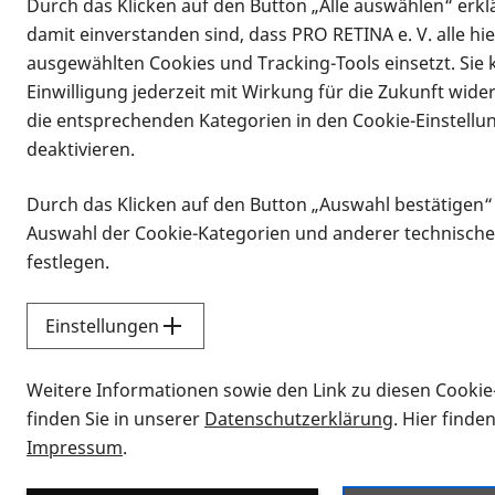
Durch das Klicken auf den Button „Alle auswählen“ erklä
damit einverstanden sind, dass PRO RETINA e. V. alle hi
ausgewählten Cookies und Tracking-Tools einsetzt. Sie
Einwilligung jederzeit mit Wirkung für die Zukunft wide
die entsprechenden Kategorien in den Cookie-Einstellu
deaktivieren.
Durch das Klicken auf den Button „Auswahl bestätigen“
Infomaterial
Auswahl der Cookie-Kategorien und anderer technische
Infomaterial
festlegen.
Einstellungen
Vorlesen
Weitere Informationen sowie den Link zu diesen Cookie
Alle Infomaterialien
finden Sie in unserer
Datenschutzerklärung
. Hier finde
Impressum
.
Sie möchten wissen, wie Sie nach Inf
Erklärvideos zum Thema Infomateri