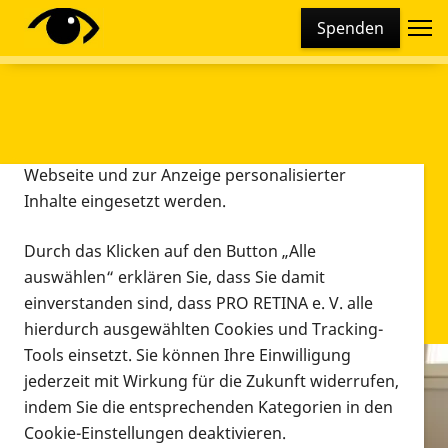
Cookie-Einstellungen
Spenden
Diese Webseite setzt verschiedene Cookies und
Tracking-Tools ein. Dies beinhaltet Cookies und
Tracking-Tools, die für den Betrieb der Webseite
technisch notwendig sind, die zu statistischen
Zwecken sowie zur besseren Bedienbarkeit der
Webseite und zur Anzeige personalisierter
Inhalte eingesetzt werden.
Durch das Klicken auf den Button „Alle
auswählen“ erklären Sie, dass Sie damit
einverstanden sind, dass PRO RETINA e. V. alle
hierdurch ausgewählten Cookies und Tracking-
Tools einsetzt. Sie können Ihre Einwilligung
jederzeit mit Wirkung für die Zukunft widerrufen,
Infomaterial
indem Sie die entsprechenden Kategorien in den
Infomaterial
Cookie-Einstellungen deaktivieren.