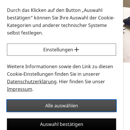
Vorlesen
Durch das Klicken auf den Button „Auswahl
bestätigen“ können Sie Ihre Auswahl der Cookie-
Alle Infomaterialien in verschiedenen
Kategorien und anderer technischer Systeme
Formaten an einem Ort
selbst festlegen.
Sie möchten wissen, wie Sie nach Infonmaterial
suchen und dieses bestellen bzw. herunterladen
Einstellungen
können? Schauen Sie sich die
Erklärvideos zum
Thema Infomaterial auf der PRO RETINA-Website
Weitere Informationen sowie den Link zu diesen
für blinde und sehbehinderte Menschen an.
Cookie-Einstellungen finden Sie in unserer
Datenschutzerklärung
. Hier finden Sie unser
Auf dieser Seite finden Sie sämtliches Infomaterial
Impressum
.
der PRO RETINA in all seinen Formaten an einem
Ort. Nutzen Sie den Formatfilter, um ausschließlich
Alle auswählen
nach Flyern und Broschüren, Audios oder Videos zu
suchen. Die meisten Flyer und Broschüren werden in
Auswahl bestätigen
verschiedenen Formaten angeboten: zur