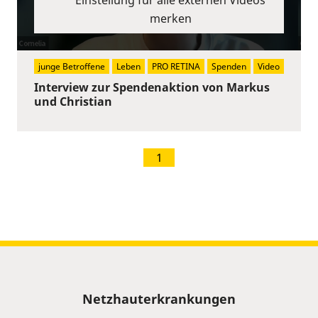
merken
junge Betroffene
Leben
PRO RETINA
Spenden
Video
Interview zur Spendenaktion von Markus
und Christian
1
Sitemap
Netzhauterkrankungen