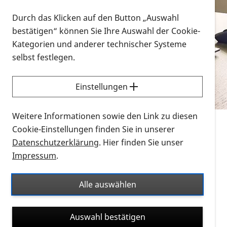
Vorlesen
Durch das Klicken auf den Button „Auswahl
bestätigen“ können Sie Ihre Auswahl der Cookie-
Alle Infomaterialien in verschiedenen
Kategorien und anderer technischer Systeme
Formaten an einem Ort
selbst festlegen.
Sie möchten wissen, wie Sie nach Infonmaterial
suchen und dieses bestellen bzw. herunterladen
Einstellungen
können? Schauen Sie sich die
Erklärvideos zum
Thema Infomaterial auf der PRO RETINA-Website
Weitere Informationen sowie den Link zu diesen
für blinde und sehbehinderte Menschen an.
Cookie-Einstellungen finden Sie in unserer
Datenschutzerklärung
. Hier finden Sie unser
Auf dieser Seite finden Sie sämtliches Infomaterial
Impressum
.
der PRO RETINA in all seinen Formaten an einem
Ort. Nutzen Sie den Formatfilter, um ausschließlich
Alle auswählen
nach Flyern und Broschüren, Audios oder Videos zu
suchen. Die meisten Flyer und Broschüren werden in
Auswahl bestätigen
verschiedenen Formaten angeboten: zur