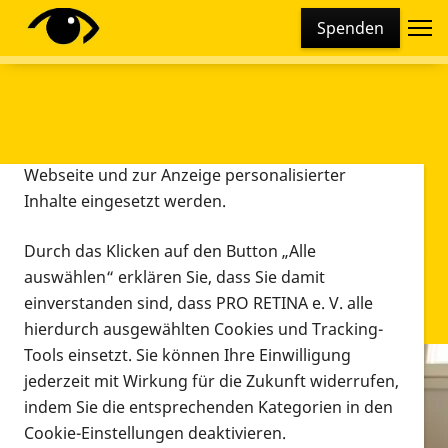
Cookie-Einstellungen
Spenden
Diese Webseite setzt verschiedene Cookies und
Tracking-Tools ein. Dies beinhaltet Cookies und
Tracking-Tools, die für den Betrieb der Webseite
technisch notwendig sind, die zu statistischen
Zwecken sowie zur besseren Bedienbarkeit der
Webseite und zur Anzeige personalisierter
Inhalte eingesetzt werden.
Durch das Klicken auf den Button „Alle
auswählen“ erklären Sie, dass Sie damit
einverstanden sind, dass PRO RETINA e. V. alle
hierdurch ausgewählten Cookies und Tracking-
Tools einsetzt. Sie können Ihre Einwilligung
jederzeit mit Wirkung für die Zukunft widerrufen,
Infomaterial
indem Sie die entsprechenden Kategorien in den
Infomaterial
Cookie-Einstellungen deaktivieren.