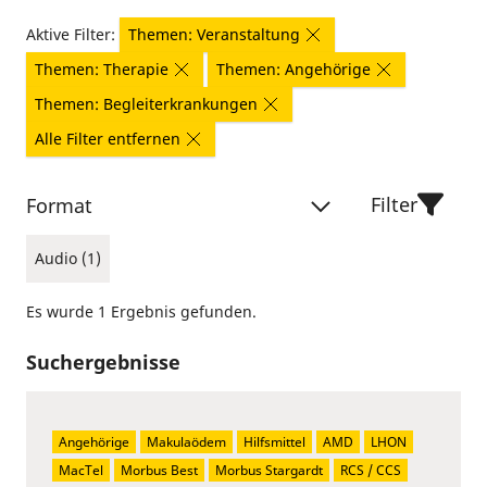
Aktive Filter:
Themen: Veranstaltung
Themen: Therapie
Themen: Angehörige
Themen: Begleiterkrankungen
Alle Filter entfernen
Filter
Format
Audio (1)
Es wurde 1 Ergebnis gefunden.
Suchergebnisse
Angehörige
Makulaödem
Hilfsmittel
AMD
LHON
MacTel
Morbus Best
Morbus Stargardt
RCS / CCS