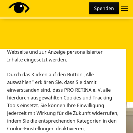
Cookie-Einstellungen
Spenden
Diese Webseite setzt verschiedene Cookies und
Tracking-Tools ein. Dies beinhaltet Cookies und
Tracking-Tools, die für den Betrieb der Webseite
technisch notwendig sind, die zu statistischen
Zwecken sowie zur besseren Bedienbarkeit der
Webseite und zur Anzeige personalisierter
Inhalte eingesetzt werden.
Durch das Klicken auf den Button „Alle
auswählen“ erklären Sie, dass Sie damit
einverstanden sind, dass PRO RETINA e. V. alle
hierdurch ausgewählten Cookies und Tracking-
Tools einsetzt. Sie können Ihre Einwilligung
jederzeit mit Wirkung für die Zukunft widerrufen,
Infomaterial
indem Sie die entsprechenden Kategorien in den
Infomaterial
Cookie-Einstellungen deaktivieren.