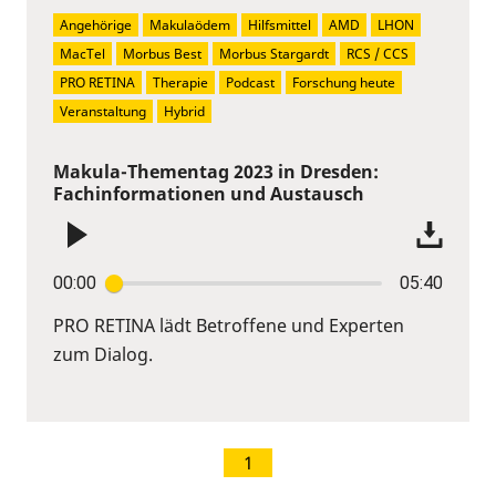
Angehörige
Makulaödem
Hilfsmittel
AMD
LHON
MacTel
Morbus Best
Morbus Stargardt
RCS / CCS
PRO RETINA
Therapie
Podcast
Forschung heute
Veranstaltung
Hybrid
Makula-Thementag 2023 in Dresden:
Fachinformationen und Austausch
00:00
05:40
PRO RETINA lädt Betroffene und Experten
zum Dialog.
1