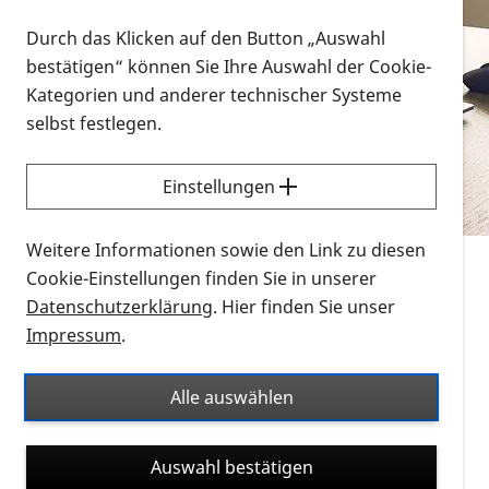
Vorlesen
Durch das Klicken auf den Button „Auswahl
bestätigen“ können Sie Ihre Auswahl der Cookie-
Alle Infomaterialien in verschiedenen
Kategorien und anderer technischer Systeme
Formaten an einem Ort
selbst festlegen.
Sie möchten wissen, wie Sie nach Infonmaterial
suchen und dieses bestellen bzw. herunterladen
Einstellungen
können? Schauen Sie sich die
Erklärvideos zum
Thema Infomaterial auf der PRO RETINA-Website
Weitere Informationen sowie den Link zu diesen
für blinde und sehbehinderte Menschen an.
Cookie-Einstellungen finden Sie in unserer
Datenschutzerklärung
. Hier finden Sie unser
Auf dieser Seite finden Sie sämtliches Infomaterial
Impressum
.
der PRO RETINA in all seinen Formaten an einem
Ort. Nutzen Sie den Formatfilter, um ausschließlich
Alle auswählen
nach Flyern und Broschüren, Audios oder Videos zu
suchen. Die meisten Flyer und Broschüren werden in
Auswahl bestätigen
verschiedenen Formaten angeboten: zur