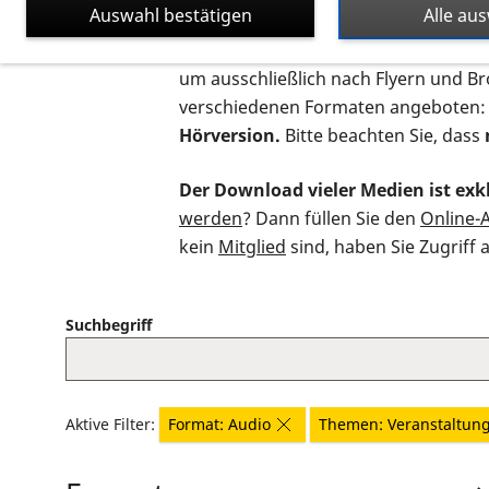
Auswahl bestätigen
Alle au
Auf dieser Seite finden Sie sämtliche
um ausschließlich nach Flyern und B
verschiedenen Formaten angeboten:
Hörversion.
Bitte beachten Sie, dass
Der Download vieler Medien ist exkl
werden
? Dann füllen Sie den
Online-
kein
Mitglied
sind, haben Sie Zugriff 
Suchbegriff
Aktive Filter:
Format: Audio
Themen: Veranstaltun