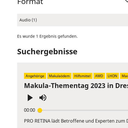
Format
Audio (1)
Es wurde 1 Ergebnis gefunden.
Suchergebnisse
Angehörige
Makulaödem
Hilfsmittel
AMD
LHON
Mac
Makula-Thementag 2023 in Dre
Press
00:00
Enter
or
PRO RETINA lädt Betroffene und Experten zum D
Space