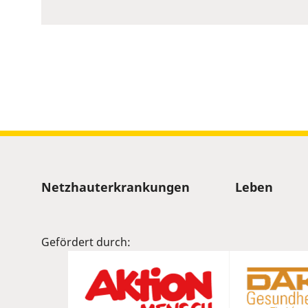
to
show
volume
slider.
Sitemap
Netzhauterkrankungen
Leben
Gefördert durch: