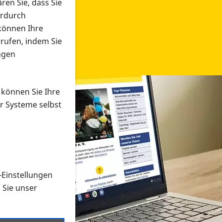
ren Sie, dass Sie
erdurch
 können Ihre
rrufen, indem Sie
ngen
 können Sie Ihre
r Systeme selbst
-Einstellungen
 in verschiedenen Formaten an e
n Sie unser
onmaterial suchen und dieses bestellen bzw. herunterladen
al auf der PRO RETINA-Website für blinde und sehbehi