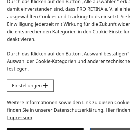
Durch das Klicken auf den Button „Alle auswählen“ erklä
damit einverstanden sind, dass PRO RETINA e. V. alle hi
ausgewählten Cookies und Tracking-Tools einsetzt. Sie
Einwilligung jederzeit mit Wirkung für die Zukunft wide
die entsprechenden Kategorien in den Cookie-Einstellu
deaktivieren.
Durch das Klicken auf den Button „Auswahl bestätigen“
Infomaterial
Auswahl der Cookie-Kategorien und anderer technische
Infomaterial
festlegen.
Einstellungen
Vorlesen
Weitere Informationen sowie den Link zu diesen Cookie
Alle Infomaterialien
finden Sie in unserer
Datenschutzerklärung
. Hier finde
Impressum
.
Sie möchten wissen, wie Sie nach Inf
Erklärvideos zum Thema Infomateri