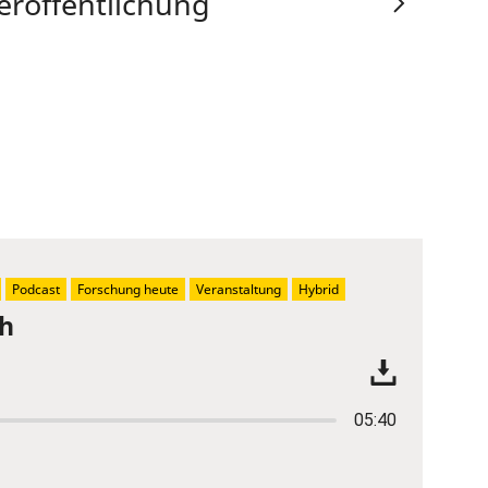
eröffentlichung
Podcast
Forschung heute
Veranstaltung
Hybrid
ch
05:40