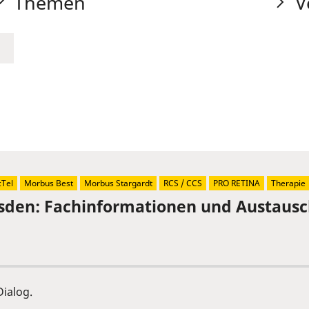
Themen
V
Tel
Morbus Best
Morbus Stargardt
RCS / CCS
PRO RETINA
Therapie
sden: Fachinformationen und Austaus
ialog.