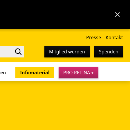
Presse
Kontakt
Mitglied werden
Spenden
pen
Infomaterial
PRO RETINA +