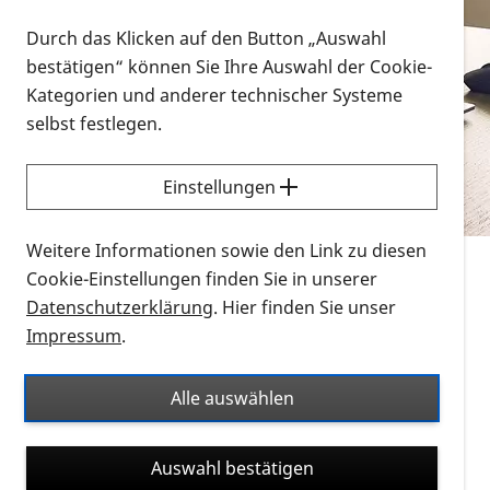
Vorlesen
Durch das Klicken auf den Button „Auswahl
bestätigen“ können Sie Ihre Auswahl der Cookie-
Alle Infomaterialien in verschiedenen
Kategorien und anderer technischer Systeme
Formaten an einem Ort
selbst festlegen.
Sie möchten wissen, wie Sie nach Infonmaterial
suchen und dieses bestellen bzw. herunterladen
Einstellungen
können? Schauen Sie sich die
Erklärvideos zum
Thema Infomaterial auf der PRO RETINA-Website
Weitere Informationen sowie den Link zu diesen
für blinde und sehbehinderte Menschen an.
Cookie-Einstellungen finden Sie in unserer
Datenschutzerklärung
. Hier finden Sie unser
Auf dieser Seite finden Sie sämtliches Infomaterial
Impressum
.
der PRO RETINA in all seinen Formaten an einem
Ort. Nutzen Sie den Formatfilter, um ausschließlich
Alle auswählen
nach Flyern und Broschüren, Audios oder Videos zu
suchen. Die meisten Flyer und Broschüren werden in
Auswahl bestätigen
verschiedenen Formaten angeboten: zur