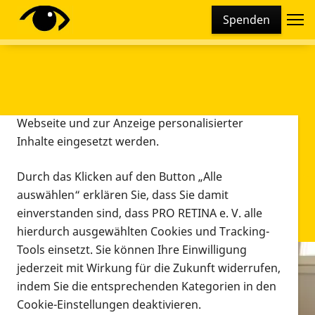
Cookie-Einstellungen
Spenden
Diese Webseite setzt verschiedene Cookies und
Tracking-Tools ein. Dies beinhaltet Cookies und
Tracking-Tools, die für den Betrieb der Webseite
technisch notwendig sind, die zu statistischen
Zwecken sowie zur besseren Bedienbarkeit der
Webseite und zur Anzeige personalisierter
Inhalte eingesetzt werden.
Durch das Klicken auf den Button „Alle
auswählen“ erklären Sie, dass Sie damit
einverstanden sind, dass PRO RETINA e. V. alle
hierdurch ausgewählten Cookies und Tracking-
Tools einsetzt. Sie können Ihre Einwilligung
jederzeit mit Wirkung für die Zukunft widerrufen,
Infomaterial
indem Sie die entsprechenden Kategorien in den
Infomaterial
Cookie-Einstellungen deaktivieren.