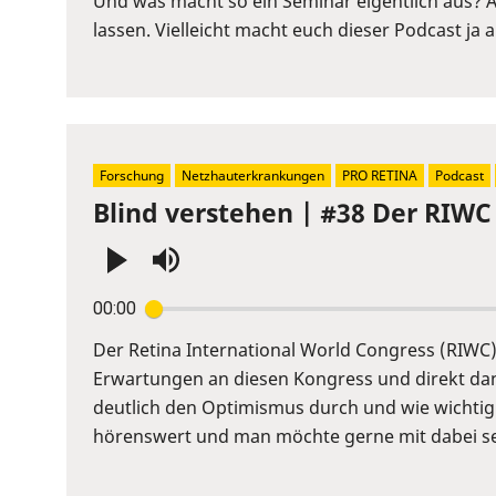
Und was macht so ein Seminar eigentlich aus? 
to
lassen. Vielleicht macht euch dieser Podcast ja
show
volume
slider.
Forschung
Netzhauterkrankungen
PRO RETINA
Podcast
Blind verstehen | #38 Der RIWC
Press
00:00
Enter
or
Der Retina International World Congress (RIWC) 
Space
Erwartungen an diesen Kongress und direkt dana
to
deutlich den Optimismus durch und wie wichtig
show
hörenswert und man möchte gerne mit dabei se
volume
slider.