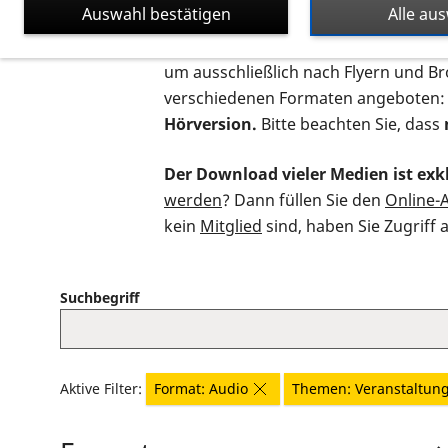
Auswahl bestätigen
Alle au
Auf dieser Seite finden Sie sämtliche
um ausschließlich nach Flyern und B
verschiedenen Formaten angeboten:
Hörversion.
Bitte beachten Sie, dass
Der Download vieler Medien ist exkl
werden
? Dann füllen Sie den
Online-
kein
Mitglied
sind, haben Sie Zugriff 
Suchbegriff
Aktive Filter:
Format: Audio
Themen: Veranstaltun