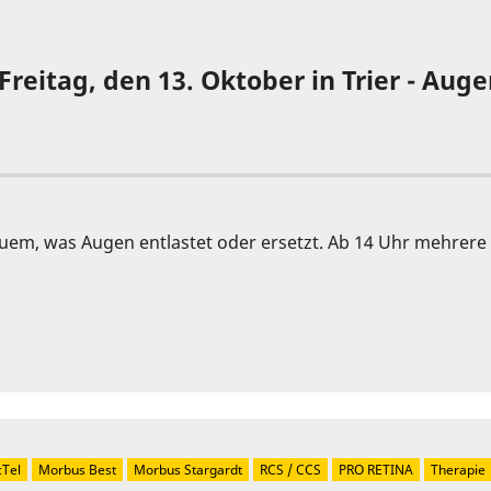
eitag, den 13. Oktober in Trier - Auge
euem, was Augen entlastet oder ersetzt. Ab 14 Uhr mehrere
Tel
Morbus Best
Morbus Stargardt
RCS / CCS
PRO RETINA
Therapie