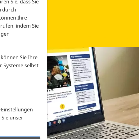
ren Sie, dass Sie
erdurch
 können Ihre
rrufen, indem Sie
ngen
 können Sie Ihre
r Systeme selbst
-Einstellungen
 in verschiedenen Formaten an e
n Sie unser
onmaterial suchen und dieses bestellen bzw. herunterladen
al auf der PRO RETINA-Website für blinde und sehbehi