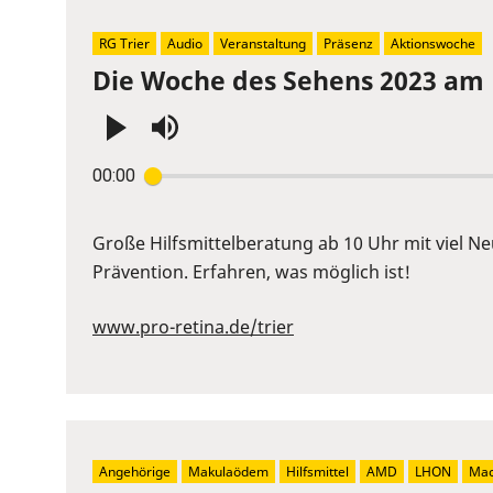
RG Trier
Audio
Veranstaltung
Präsenz
Aktionswoche
Die Woche des Sehens 2023 am Fr
Press
00:00
Enter
or
Space
Große Hilfsmittelberatung ab 10 Uhr mit viel N
to
Prävention. Erfahren, was möglich ist!
show
volume
www.pro-retina.de/trier
slider.
Angehörige
Makulaödem
Hilfsmittel
AMD
LHON
Mac