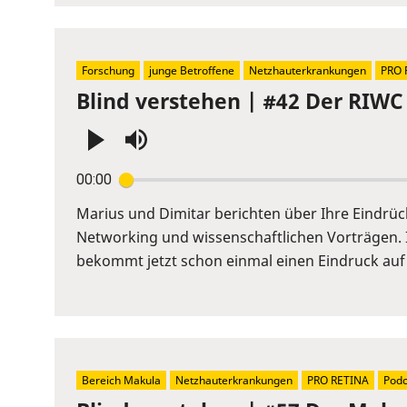
Forschung
junge Betroffene
Netzhauterkrankungen
PRO 
Blind verstehen | #42 Der RIWC 
Press
00:00
Enter
or
Marius und Dimitar berichten über Ihre Eindrü
Space
Networking und wissenschaftlichen Vorträgen. 
to
bekommt jetzt schon einmal einen Eindruck auf
show
volume
slider.
Bereich Makula
Netzhauterkrankungen
PRO RETINA
Podc