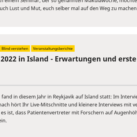
An einem Seminar, der so genannten Makulawoche, möchten 
 auch Lust und Mut, euch selber mal auf den Weg zu machen.
Blind verstehen
Veranstaltungsberichte
 2022 in Island - Erwartungen und erst
fand in diesem Jahr in Reykjavik auf Island statt: Im Inter
ch hört Ihr Live-Mitschnitte und kleinere Interviews mit 
 es ist, dass Patientenvertreter mit Forschern auf Augen
in.