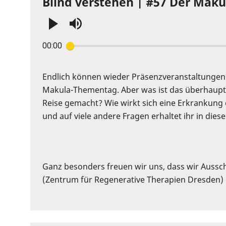
Blind verstehen | #57 Der Maku
Press
00:00
Enter
or
Space
Endlich können wieder Präsenzveranstaltungen 
to
Makula-Thementag. Aber was ist das überhaupt
show
Reise gemacht? Wie wirkt sich eine Erkrankung
volume
und auf viele andere Fragen erhaltet ihr in dies
slider.
Ganz besonders freuen wir uns, dass wir Ausschn
(Zentrum für Regenerative Therapien Dresden) 