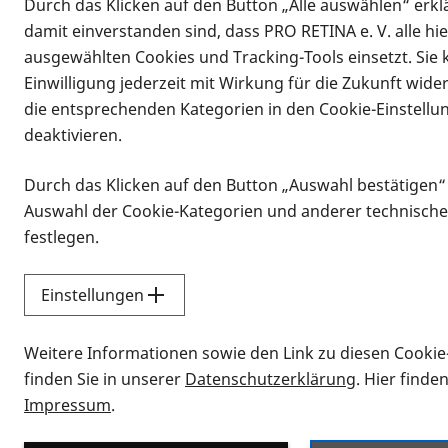
Durch das Klicken auf den Button „Alle auswählen“ erklä
damit einverstanden sind, dass PRO RETINA e. V. alle hi
ausgewählten Cookies und Tracking-Tools einsetzt. Sie
Einwilligung jederzeit mit Wirkung für die Zukunft wide
die entsprechenden Kategorien in den Cookie-Einstellu
deaktivieren.
Durch das Klicken auf den Button „Auswahl bestätigen“
Infomaterial
Auswahl der Cookie-Kategorien und anderer technische
Infomaterial
festlegen.
Einstellungen
Vorlesen
Weitere Informationen sowie den Link zu diesen Cookie
Alle Infomaterialien
finden Sie in unserer
Datenschutzerklärung
. Hier finde
Impressum
.
Sie möchten wissen, wie Sie nach Inf
Erklärvideos zum Thema Infomateri