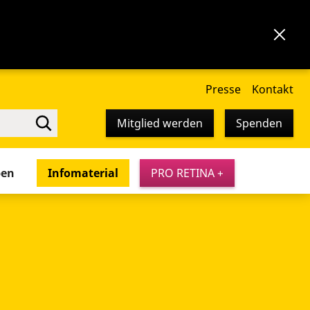
Presse
Kontakt
Mitglied werden
Spenden
pen
Infomaterial
PRO RETINA +