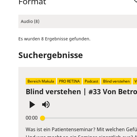
Format
Audio (8)
Es wurden 8 Ergebnisse gefunden.
Suchergebnisse
Bereich Makula
PRO RETINA
Podcast
Blind verstehen
V
Blind verstehen | #33 Von Betr
Press
00:00
Enter
or
Was ist ein Patientenseminar? Mit welchen Ge
Space