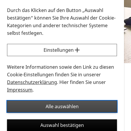
Vorlesen
Durch das Klicken auf den Button „Auswahl
bestätigen“ können Sie Ihre Auswahl der Cookie-
Alle Infomaterialien in verschiedenen
Kategorien und anderer technischer Systeme
Formaten an einem Ort
selbst festlegen.
Sie möchten wissen, wie Sie nach Infonmaterial
suchen und dieses bestellen bzw. herunterladen
Einstellungen
können? Schauen Sie sich die
Erklärvideos zum
Thema Infomaterial auf der PRO RETINA-Website
Weitere Informationen sowie den Link zu diesen
für blinde und sehbehinderte Menschen an.
Cookie-Einstellungen finden Sie in unserer
Datenschutzerklärung
. Hier finden Sie unser
Auf dieser Seite finden Sie sämtliches Infomaterial
Impressum
.
der PRO RETINA in all seinen Formaten an einem
Ort. Nutzen Sie den Formatfilter, um ausschließlich
Alle auswählen
nach Flyern und Broschüren, Audios oder Videos zu
suchen. Die meisten Flyer und Broschüren werden in
Auswahl bestätigen
verschiedenen Formaten angeboten: zur