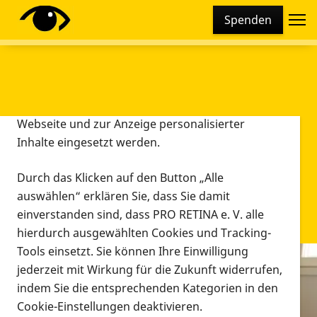
Cookie-Einstellungen
Spenden
Diese Webseite setzt verschiedene Cookies und
Tracking-Tools ein. Dies beinhaltet Cookies und
Tracking-Tools, die für den Betrieb der Webseite
technisch notwendig sind, die zu statistischen
Zwecken sowie zur besseren Bedienbarkeit der
Webseite und zur Anzeige personalisierter
Inhalte eingesetzt werden.
Durch das Klicken auf den Button „Alle
auswählen“ erklären Sie, dass Sie damit
einverstanden sind, dass PRO RETINA e. V. alle
hierdurch ausgewählten Cookies und Tracking-
Tools einsetzt. Sie können Ihre Einwilligung
jederzeit mit Wirkung für die Zukunft widerrufen,
Infomaterial
indem Sie die entsprechenden Kategorien in den
Infomaterial
Cookie-Einstellungen deaktivieren.