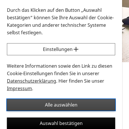
Vorlesen
Durch das Klicken auf den Button „Auswahl
bestätigen“ können Sie Ihre Auswahl der Cookie-
Alle Infomaterialien in verschiedenen
Kategorien und anderer technischer Systeme
Formaten an einem Ort
selbst festlegen.
Sie möchten wissen, wie Sie nach Infonmaterial
suchen und dieses bestellen bzw. herunterladen
Einstellungen
können? Schauen Sie sich die
Erklärvideos zum
Thema Infomaterial auf der PRO RETINA-Website
Weitere Informationen sowie den Link zu diesen
für blinde und sehbehinderte Menschen an.
Cookie-Einstellungen finden Sie in unserer
Datenschutzerklärung
. Hier finden Sie unser
Auf dieser Seite finden Sie sämtliches Infomaterial
Impressum
.
der PRO RETINA in all seinen Formaten an einem
Ort. Nutzen Sie den Formatfilter, um ausschließlich
Alle auswählen
nach Flyern und Broschüren, Audios oder Videos zu
suchen. Die meisten Flyer und Broschüren werden in
Auswahl bestätigen
verschiedenen Formaten angeboten: zur