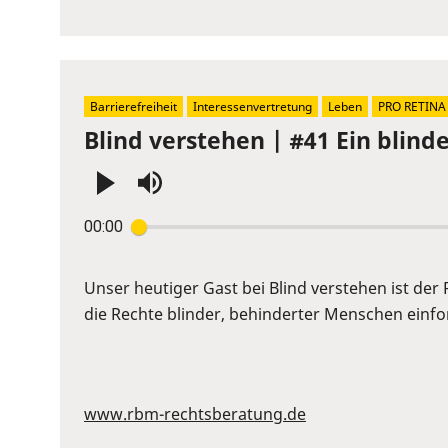
to
show
volume
slider.
Barrierefreiheit
Interessenvertretung
Leben
PRO RETINA
Blind verstehen | #41 Ein blin
Press
00:00
Enter
or
Space
Unser heutiger Gast bei Blind verstehen ist der
to
die Rechte blinder, behinderter Menschen einford
show
volume
slider.
www.rbm-rechtsberatung.de