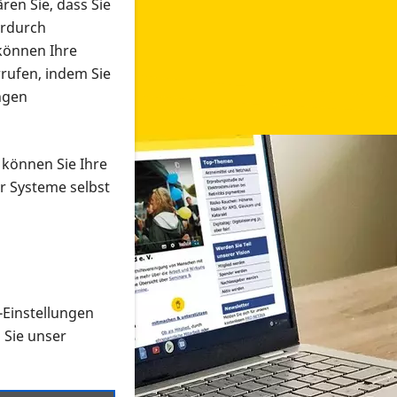
ren Sie, dass Sie
erdurch
 können Ihre
rrufen, indem Sie
ngen
 können Sie Ihre
r Systeme selbst
-Einstellungen
 in verschiedenen Formaten an e
n Sie unser
onmaterial suchen und dieses bestellen bzw. herunterladen
al auf der PRO RETINA-Website für blinde und sehbehi