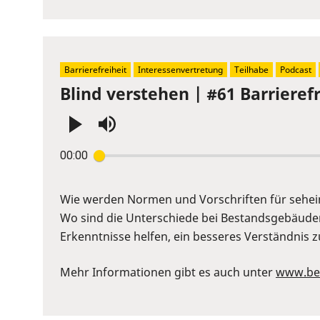
Barrierefreiheit
Interessenvertretung
Teilhabe
Podcast
Blind verstehen | #61 Barriere
Press
00:00
Enter
or
Space
Wie werden Normen und Vorschriften für sehe
to
Wo sind die Unterschiede bei Bestandsgebäude
show
Erkenntnisse helfen, ein besseres Verständnis z
volume
slider.
Mehr Informationen gibt es auch unter
www.ber