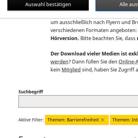
Auswahl bestätigen
Alle au
Auf dieser Seite finden Sie sämtliche
um ausschließlich nach Flyern und B
verschiedenen Formaten angeboten:
Hörversion.
Bitte beachten Sie, dass
Der Download vieler Medien ist exkl
werden
? Dann füllen Sie den
Online-
kein
Mitglied
sind, haben Sie Zugriff 
Suchbegriff
Aktive Filter:
Themen: Barrierefreiheit
Themen: Int