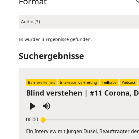
Format
Audio (3)
Es wurden 3 Ergebnisse gefunden.
Suchergebnisse
Barrierefreiheit
Interessenvertretung
Teilhabe
Podcast
Blind verstehen | #11 Corona, D
Press
00:00
Enter
or
Ein Interview mit Jürgen Dusel, Beauftragter 
Space