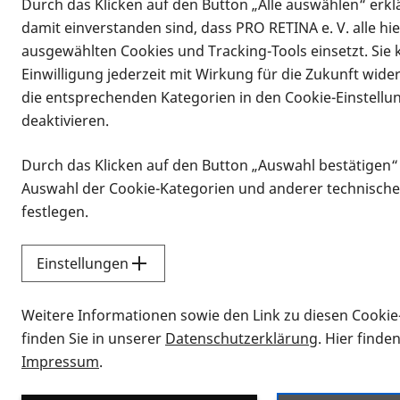
Durch das Klicken auf den Button „Alle auswählen“ erklä
damit einverstanden sind, dass PRO RETINA e. V. alle hi
ausgewählten Cookies und Tracking-Tools einsetzt. Sie
Einwilligung jederzeit mit Wirkung für die Zukunft wide
die entsprechenden Kategorien in den Cookie-Einstellu
deaktivieren.
Durch das Klicken auf den Button „Auswahl bestätigen“
Infomaterial
Auswahl der Cookie-Kategorien und anderer technische
Infomaterial
festlegen.
Einstellungen
Vorlesen
Weitere Informationen sowie den Link zu diesen Cookie
Alle Infomaterialien
finden Sie in unserer
Datenschutzerklärung
. Hier finde
Impressum
.
Sie möchten wissen, wie Sie nach Inf
Erklärvideos zum Thema Infomateri