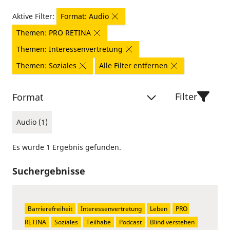
Aktive Filter:
Format: Audio
Themen: PRO RETINA
Themen: Interessenvertretung
Themen: Soziales
Alle Filter entfernen
Filter
Format
Audio (1)
Es wurde 1 Ergebnis gefunden.
Suchergebnisse
Barrierefreiheit
Interessenvertretung
Leben
PRO 
RETINA
Soziales
Teilhabe
Podcast
Blind verstehen