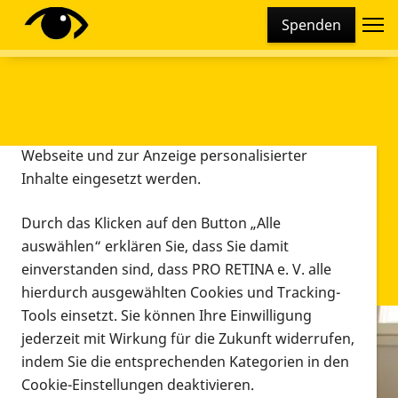
Cookie-Einstellungen
Spenden
Diese Webseite setzt verschiedene Cookies und
Tracking-Tools ein. Dies beinhaltet Cookies und
Tracking-Tools, die für den Betrieb der Webseite
technisch notwendig sind, die zu statistischen
Zwecken sowie zur besseren Bedienbarkeit der
Webseite und zur Anzeige personalisierter
Inhalte eingesetzt werden.
Durch das Klicken auf den Button „Alle
auswählen“ erklären Sie, dass Sie damit
einverstanden sind, dass PRO RETINA e. V. alle
hierdurch ausgewählten Cookies und Tracking-
Tools einsetzt. Sie können Ihre Einwilligung
jederzeit mit Wirkung für die Zukunft widerrufen,
Infomaterial
indem Sie die entsprechenden Kategorien in den
Infomaterial
Cookie-Einstellungen deaktivieren.