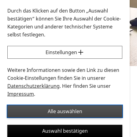
Vorlesen
Durch das Klicken auf den Button „Auswahl
bestätigen“ können Sie Ihre Auswahl der Cookie-
Alle Infomaterialien in verschiedenen
Kategorien und anderer technischer Systeme
Formaten an einem Ort
selbst festlegen.
Sie möchten wissen, wie Sie nach Infonmaterial
suchen und dieses bestellen bzw. herunterladen
Einstellungen
können? Schauen Sie sich die
Erklärvideos zum
Thema Infomaterial auf der PRO RETINA-Website
Weitere Informationen sowie den Link zu diesen
für blinde und sehbehinderte Menschen an.
Cookie-Einstellungen finden Sie in unserer
Datenschutzerklärung
. Hier finden Sie unser
Auf dieser Seite finden Sie sämtliches Infomaterial
Impressum
.
der PRO RETINA in all seinen Formaten an einem
Ort. Nutzen Sie den Formatfilter, um ausschließlich
Alle auswählen
nach Flyern und Broschüren, Audios oder Videos zu
suchen. Die meisten Flyer und Broschüren werden in
Auswahl bestätigen
verschiedenen Formaten angeboten: zur