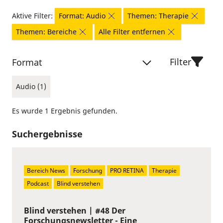
Aktive Filter:
Format: Audio
Themen: Therapie
Themen: Bereiche
Alle Filter entfernen
Filter
Format
Audio (1)
Es wurde 1 Ergebnis gefunden.
Suchergebnisse
Bereich News
Forschung
PRO RETINA
Therapie
Podcast
Blind verstehen
Blind verstehen | #48 Der
Forschungsnewsletter - Eine