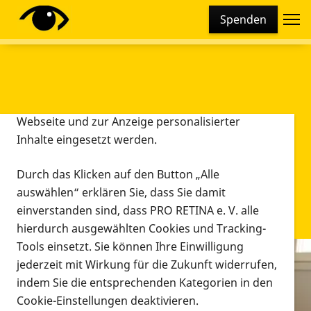
Cookie-Einstellungen
Spenden
Diese Webseite setzt verschiedene Cookies und
Tracking-Tools ein. Dies beinhaltet Cookies und
Tracking-Tools, die für den Betrieb der Webseite
technisch notwendig sind, die zu statistischen
Zwecken sowie zur besseren Bedienbarkeit der
Webseite und zur Anzeige personalisierter
Inhalte eingesetzt werden.
Durch das Klicken auf den Button „Alle
auswählen“ erklären Sie, dass Sie damit
einverstanden sind, dass PRO RETINA e. V. alle
hierdurch ausgewählten Cookies und Tracking-
Tools einsetzt. Sie können Ihre Einwilligung
jederzeit mit Wirkung für die Zukunft widerrufen,
Infomaterial
indem Sie die entsprechenden Kategorien in den
Infomaterial
Cookie-Einstellungen deaktivieren.