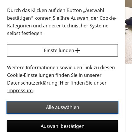
Vorlesen
Durch das Klicken auf den Button „Auswahl
bestätigen“ können Sie Ihre Auswahl der Cookie-
Alle Infomaterialien in verschiedenen
Kategorien und anderer technischer Systeme
Formaten an einem Ort
selbst festlegen.
Sie möchten wissen, wie Sie nach Infonmaterial
suchen und dieses bestellen bzw. herunterladen
Einstellungen
können? Schauen Sie sich die
Erklärvideos zum
Thema Infomaterial auf der PRO RETINA-Website
Weitere Informationen sowie den Link zu diesen
für blinde und sehbehinderte Menschen an.
Cookie-Einstellungen finden Sie in unserer
Datenschutzerklärung
. Hier finden Sie unser
Auf dieser Seite finden Sie sämtliches Infomaterial
Impressum
.
der PRO RETINA in all seinen Formaten an einem
Ort. Nutzen Sie den Formatfilter, um ausschließlich
Alle auswählen
nach Flyern und Broschüren, Audios oder Videos zu
suchen. Die meisten Flyer und Broschüren werden in
Auswahl bestätigen
verschiedenen Formaten angeboten: zur