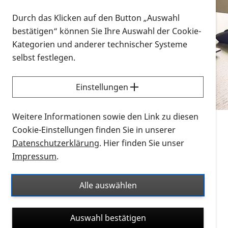
Vorlesen
Durch das Klicken auf den Button „Auswahl
bestätigen“ können Sie Ihre Auswahl der Cookie-
Alle Infomaterialien in verschiedenen
Kategorien und anderer technischer Systeme
Formaten an einem Ort
selbst festlegen.
Sie möchten wissen, wie Sie nach Infonmaterial
suchen und dieses bestellen bzw. herunterladen
Einstellungen
können? Schauen Sie sich die
Erklärvideos zum
Thema Infomaterial auf der PRO RETINA-Website
Weitere Informationen sowie den Link zu diesen
für blinde und sehbehinderte Menschen an.
Cookie-Einstellungen finden Sie in unserer
Datenschutzerklärung
. Hier finden Sie unser
Auf dieser Seite finden Sie sämtliches Infomaterial
Impressum
.
der PRO RETINA in all seinen Formaten an einem
Ort. Nutzen Sie den Formatfilter, um ausschließlich
Alle auswählen
nach Flyern und Broschüren, Audios oder Videos zu
suchen. Die meisten Flyer und Broschüren werden in
Auswahl bestätigen
verschiedenen Formaten angeboten: zur