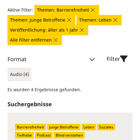
Aktive Filter:
Themen: Barrierefreiheit
Themen: junge Betroffene
Themen: Leben
Veröffentlichung: älter als 1 Jahr
Alle Filter entfernen
Filter
Format
Audio (4)
Es wurden 4 Ergebnisse gefunden.
Suchergebnisse
Barrierefreiheit
junge Betroffene
Leben
Soziales
Teilhabe
Podcast
Blind verstehen