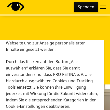
Cookie-Einstellungen
Spenden
Diese Webseite setzt verschiedene Cookies und
Tracking-Tools ein. Dies beinhaltet Cookies und
Tracking-Tools, die für den Betrieb der Webseite
technisch notwendig sind, die zu statistischen
Zwecken sowie zur besseren Bedienbarkeit der
Webseite und zur Anzeige personalisierter
Inhalte eingesetzt werden.
Durch das Klicken auf den Button „Alle
auswählen“ erklären Sie, dass Sie damit
einverstanden sind, dass PRO RETINA e. V. alle
hierdurch ausgewählten Cookies und Tracking-
Tools einsetzt. Sie können Ihre Einwilligung
jederzeit mit Wirkung für die Zukunft widerrufen,
Infomaterial
indem Sie die entsprechenden Kategorien in den
Infomaterial
Cookie-Einstellungen deaktivieren.