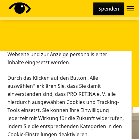
Cookie-Einstellungen
Spenden
Diese Webseite setzt verschiedene Cookies und
Tracking-Tools ein. Dies beinhaltet Cookies und
Tracking-Tools, die für den Betrieb der Webseite
technisch notwendig sind, die zu statistischen
Zwecken sowie zur besseren Bedienbarkeit der
Webseite und zur Anzeige personalisierter
Inhalte eingesetzt werden.
Durch das Klicken auf den Button „Alle
auswählen“ erklären Sie, dass Sie damit
einverstanden sind, dass PRO RETINA e. V. alle
hierdurch ausgewählten Cookies und Tracking-
Tools einsetzt. Sie können Ihre Einwilligung
jederzeit mit Wirkung für die Zukunft widerrufen,
Infomaterial
indem Sie die entsprechenden Kategorien in den
Infomaterial
Cookie-Einstellungen deaktivieren.