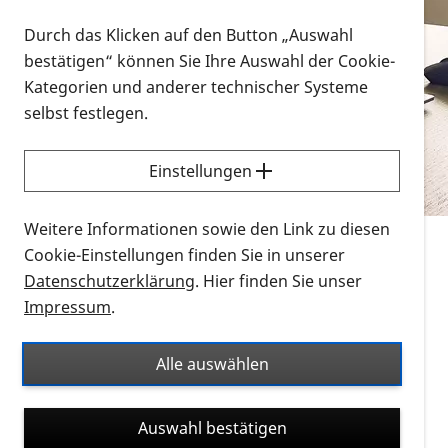
Vorlesen
Durch das Klicken auf den Button „Auswahl
bestätigen“ können Sie Ihre Auswahl der Cookie-
Alle Infomaterialien in verschiedenen
Kategorien und anderer technischer Systeme
Formaten an einem Ort
selbst festlegen.
Sie möchten wissen, wie Sie nach Infonmaterial
suchen und dieses bestellen bzw. herunterladen
Einstellungen
können? Schauen Sie sich die
Erklärvideos zum
Thema Infomaterial auf der PRO RETINA-Website
Weitere Informationen sowie den Link zu diesen
für blinde und sehbehinderte Menschen an.
Cookie-Einstellungen finden Sie in unserer
Datenschutzerklärung
. Hier finden Sie unser
Auf dieser Seite finden Sie sämtliches Infomaterial
Impressum
.
der PRO RETINA in all seinen Formaten an einem
Ort. Nutzen Sie den Formatfilter, um ausschließlich
Alle auswählen
nach Flyern und Broschüren, Audios oder Videos zu
suchen. Die meisten Flyer und Broschüren werden in
Auswahl bestätigen
verschiedenen Formaten angeboten: zur