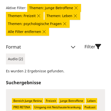
Aktive Filter:
Themen: junge Betroffene
Themen: Freizeit
Themen: Leben
Themen: psychologische Fragen
Alle Filter entfernen
Filter
Format
Audio (2)
Es wurden 2 Ergebnisse gefunden.
Suchergebnisse
Bereich Junge Retina
Freizeit
junge Betroffene
Leben
PRO RETINA
Umgang mit Netzhauterkrankung
Podcast