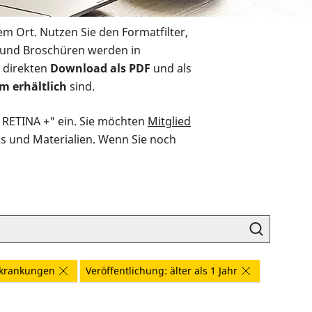
em Ort. Nutzen Sie den Formatfilter,
r und Broschüren werden in
 direkten
Download als PDF
und als
m erhältlich
sind.
O RETINA +" ein. Sie möchten
Mitglied
ds und Materialien. Wenn Sie noch
rkrankungen
Veröffentlichung: älter als 1 Jahr