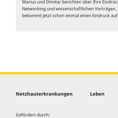
or
Marius und Dimitar berichten über Ihre Eindrü
Space
Networking und wissenschaftlichen Vorträgen. 
to
bekommt jetzt schon einmal einen Eindruck auf
show
volume
slider.
Sitemap
Netzhauterkrankungen
Leben
Gefördert durch: