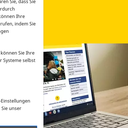
ren Sie, dass Sie
erdurch
 können Ihre
rrufen, indem Sie
ngen
 können Sie Ihre
r Systeme selbst
-Einstellungen
 in verschiedenen Formaten an e
n Sie unser
onmaterial suchen und dieses bestellen bzw. herunterladen
al auf der PRO RETINA-Website für blinde und sehbehi