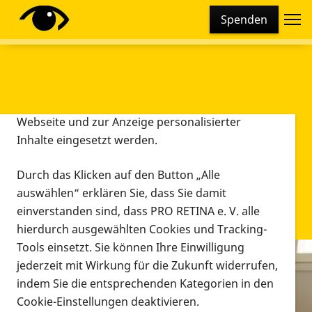
Cookie-Einstellungen
Spenden
Diese Webseite setzt verschiedene Cookies und
Tracking-Tools ein. Dies beinhaltet Cookies und
Tracking-Tools, die für den Betrieb der Webseite
technisch notwendig sind, die zu statistischen
Zwecken sowie zur besseren Bedienbarkeit der
Webseite und zur Anzeige personalisierter
Inhalte eingesetzt werden.
Durch das Klicken auf den Button „Alle
auswählen“ erklären Sie, dass Sie damit
einverstanden sind, dass PRO RETINA e. V. alle
hierdurch ausgewählten Cookies und Tracking-
Tools einsetzt. Sie können Ihre Einwilligung
jederzeit mit Wirkung für die Zukunft widerrufen,
Infomaterial
indem Sie die entsprechenden Kategorien in den
Infomaterial
Cookie-Einstellungen deaktivieren.