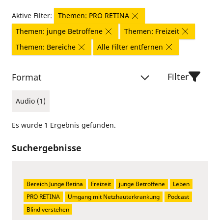
Aktive Filter:
Themen: PRO RETINA
Themen: junge Betroffene
Themen: Freizeit
Themen: Bereiche
Alle Filter entfernen
Filter
Format
Audio (1)
Es wurde 1 Ergebnis gefunden.
Suchergebnisse
Bereich Junge Retina
Freizeit
junge Betroffene
Leben
PRO RETINA
Umgang mit Netzhauterkrankung
Podcast
Blind verstehen