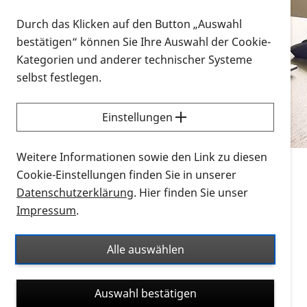
Vorlesen
Durch das Klicken auf den Button „Auswahl
bestätigen“ können Sie Ihre Auswahl der Cookie-
Alle Infomaterialien in verschiedenen
Kategorien und anderer technischer Systeme
Formaten an einem Ort
selbst festlegen.
Sie möchten wissen, wie Sie nach Infonmaterial
suchen und dieses bestellen bzw. herunterladen
Einstellungen
können? Schauen Sie sich die
Erklärvideos zum
Thema Infomaterial auf der PRO RETINA-Website
Weitere Informationen sowie den Link zu diesen
für blinde und sehbehinderte Menschen an.
Cookie-Einstellungen finden Sie in unserer
Datenschutzerklärung
. Hier finden Sie unser
Auf dieser Seite finden Sie sämtliches Infomaterial
Impressum
.
der PRO RETINA in all seinen Formaten an einem
Ort. Nutzen Sie den Formatfilter, um ausschließlich
Alle auswählen
nach Flyern und Broschüren, Audios oder Videos zu
suchen. Die meisten Flyer und Broschüren werden in
Auswahl bestätigen
verschiedenen Formaten angeboten: zur