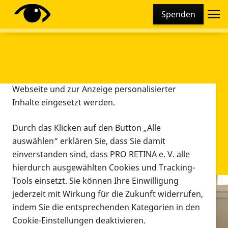
Cookie-Einstellungen
Spenden
Diese Webseite setzt verschiedene Cookies und
Tracking-Tools ein. Dies beinhaltet Cookies und
Tracking-Tools, die für den Betrieb der Webseite
technisch notwendig sind, die zu statistischen
Zwecken sowie zur besseren Bedienbarkeit der
Webseite und zur Anzeige personalisierter
Inhalte eingesetzt werden.
Durch das Klicken auf den Button „Alle
auswählen“ erklären Sie, dass Sie damit
einverstanden sind, dass PRO RETINA e. V. alle
hierdurch ausgewählten Cookies und Tracking-
Tools einsetzt. Sie können Ihre Einwilligung
jederzeit mit Wirkung für die Zukunft widerrufen,
Infomaterial
indem Sie die entsprechenden Kategorien in den
Infomaterial
Cookie-Einstellungen deaktivieren.