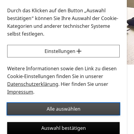
Vorlesen
Durch das Klicken auf den Button „Auswahl
bestätigen“ können Sie Ihre Auswahl der Cookie-
Alle Infomaterialien in verschiedenen
Kategorien und anderer technischer Systeme
Formaten an einem Ort
selbst festlegen.
Sie möchten wissen, wie Sie nach Infonmaterial
suchen und dieses bestellen bzw. herunterladen
Einstellungen
können? Schauen Sie sich die
Erklärvideos zum
Thema Infomaterial auf der PRO RETINA-Website
Weitere Informationen sowie den Link zu diesen
für blinde und sehbehinderte Menschen an.
Cookie-Einstellungen finden Sie in unserer
Datenschutzerklärung
. Hier finden Sie unser
Auf dieser Seite finden Sie sämtliches Infomaterial
Impressum
.
der PRO RETINA in all seinen Formaten an einem
Ort. Nutzen Sie den Formatfilter, um ausschließlich
Alle auswählen
nach Flyern und Broschüren, Audios oder Videos zu
suchen. Die meisten Flyer und Broschüren werden in
Auswahl bestätigen
verschiedenen Formaten angeboten: zur