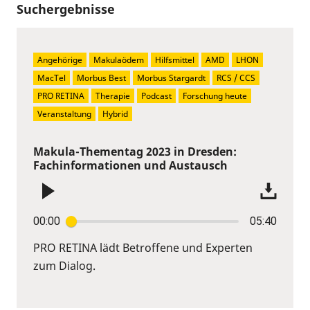
Suchergebnisse
Angehörige
Makulaödem
Hilfsmittel
AMD
LHON
MacTel
Morbus Best
Morbus Stargardt
RCS / CCS
PRO RETINA
Therapie
Podcast
Forschung heute
Veranstaltung
Hybrid
Makula-Thementag 2023 in Dresden:
Fachinformationen und Austausch
00:00
05:40
PRO RETINA lädt Betroffene und Experten
zum Dialog.