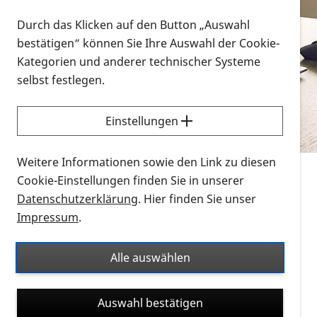
Vorlesen
Durch das Klicken auf den Button „Auswahl
bestätigen“ können Sie Ihre Auswahl der Cookie-
Alle Infomaterialien in verschiedenen
Kategorien und anderer technischer Systeme
Formaten an einem Ort
selbst festlegen.
Sie möchten wissen, wie Sie nach Infonmaterial
suchen und dieses bestellen bzw. herunterladen
Einstellungen
können? Schauen Sie sich die
Erklärvideos zum
Thema Infomaterial auf der PRO RETINA-Website
Weitere Informationen sowie den Link zu diesen
für blinde und sehbehinderte Menschen an.
Cookie-Einstellungen finden Sie in unserer
Datenschutzerklärung
. Hier finden Sie unser
Auf dieser Seite finden Sie sämtliches Infomaterial
Impressum
.
der PRO RETINA in all seinen Formaten an einem
Ort. Nutzen Sie den Formatfilter, um ausschließlich
Alle auswählen
nach Flyern und Broschüren, Audios oder Videos zu
suchen. Die meisten Flyer und Broschüren werden in
Auswahl bestätigen
verschiedenen Formaten angeboten: zur