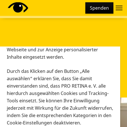
Cookie-Einstellungen
Spenden
Diese Webseite setzt verschiedene Cookies und
Tracking-Tools ein. Dies beinhaltet Cookies und
Tracking-Tools, die für den Betrieb der Webseite
technisch notwendig sind, die zu statistischen
Zwecken sowie zur besseren Bedienbarkeit der
Webseite und zur Anzeige personalisierter
Inhalte eingesetzt werden.
Durch das Klicken auf den Button „Alle
auswählen“ erklären Sie, dass Sie damit
einverstanden sind, dass PRO RETINA e. V. alle
hierdurch ausgewählten Cookies und Tracking-
Tools einsetzt. Sie können Ihre Einwilligung
jederzeit mit Wirkung für die Zukunft widerrufen,
Infomaterial
indem Sie die entsprechenden Kategorien in den
Infomaterial
Cookie-Einstellungen deaktivieren.