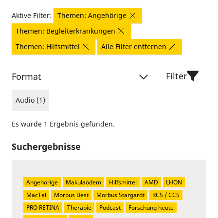
Aktive Filter:
Themen: Angehörige
Themen: Begleiterkrankungen
Themen: Hilfsmittel
Alle Filter entfernen
Filter
Format
Audio (1)
Es wurde 1 Ergebnis gefunden.
Suchergebnisse
Angehörige
Makulaödem
Hilfsmittel
AMD
LHON
MacTel
Morbus Best
Morbus Stargardt
RCS / CCS
PRO RETINA
Therapie
Podcast
Forschung heute