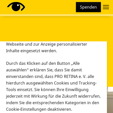
Cookie-Einstellungen
Spenden
Diese Webseite setzt verschiedene Cookies und
Tracking-Tools ein. Dies beinhaltet Cookies und
Tracking-Tools, die für den Betrieb der Webseite
technisch notwendig sind, die zu statistischen
Zwecken sowie zur besseren Bedienbarkeit der
Webseite und zur Anzeige personalisierter
Inhalte eingesetzt werden.
Durch das Klicken auf den Button „Alle
auswählen“ erklären Sie, dass Sie damit
einverstanden sind, dass PRO RETINA e. V. alle
hierdurch ausgewählten Cookies und Tracking-
Tools einsetzt. Sie können Ihre Einwilligung
jederzeit mit Wirkung für die Zukunft widerrufen,
Infomaterial
indem Sie die entsprechenden Kategorien in den
Infomaterial
Cookie-Einstellungen deaktivieren.