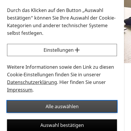
Vorlesen
Durch das Klicken auf den Button „Auswahl
bestätigen“ können Sie Ihre Auswahl der Cookie-
Alle Infomaterialien in verschiedenen
Kategorien und anderer technischer Systeme
Formaten an einem Ort
selbst festlegen.
Sie möchten wissen, wie Sie nach Infonmaterial
suchen und dieses bestellen bzw. herunterladen
Einstellungen
können? Schauen Sie sich die
Erklärvideos zum
Thema Infomaterial auf der PRO RETINA-Website
Weitere Informationen sowie den Link zu diesen
für blinde und sehbehinderte Menschen an.
Cookie-Einstellungen finden Sie in unserer
Datenschutzerklärung
. Hier finden Sie unser
Auf dieser Seite finden Sie sämtliches Infomaterial
Impressum
.
der PRO RETINA in all seinen Formaten an einem
Ort. Nutzen Sie den Formatfilter, um ausschließlich
Alle auswählen
nach Flyern und Broschüren, Audios oder Videos zu
suchen. Die meisten Flyer und Broschüren werden in
Auswahl bestätigen
verschiedenen Formaten angeboten: zur