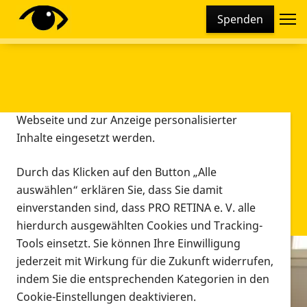
Cookie-Einstellungen
Spenden
Diese Webseite setzt verschiedene Cookies und
Tracking-Tools ein. Dies beinhaltet Cookies und
Tracking-Tools, die für den Betrieb der Webseite
technisch notwendig sind, die zu statistischen
Zwecken sowie zur besseren Bedienbarkeit der
Webseite und zur Anzeige personalisierter
Inhalte eingesetzt werden.
Durch das Klicken auf den Button „Alle
auswählen“ erklären Sie, dass Sie damit
einverstanden sind, dass PRO RETINA e. V. alle
hierdurch ausgewählten Cookies und Tracking-
Tools einsetzt. Sie können Ihre Einwilligung
jederzeit mit Wirkung für die Zukunft widerrufen,
Infomaterial
indem Sie die entsprechenden Kategorien in den
Infomaterial
Cookie-Einstellungen deaktivieren.