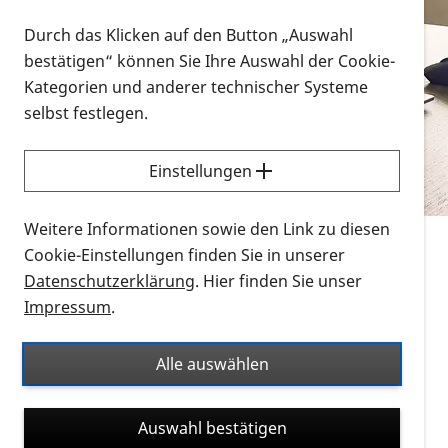
Vorlesen
Durch das Klicken auf den Button „Auswahl
bestätigen“ können Sie Ihre Auswahl der Cookie-
Alle Infomaterialien in verschiedenen
Kategorien und anderer technischer Systeme
Formaten an einem Ort
selbst festlegen.
Sie möchten wissen, wie Sie nach Infonmaterial
suchen und dieses bestellen bzw. herunterladen
Einstellungen
können? Schauen Sie sich die
Erklärvideos zum
Thema Infomaterial auf der PRO RETINA-Website
Weitere Informationen sowie den Link zu diesen
für blinde und sehbehinderte Menschen an.
Cookie-Einstellungen finden Sie in unserer
Datenschutzerklärung
. Hier finden Sie unser
Auf dieser Seite finden Sie sämtliches Infomaterial
Impressum
.
der PRO RETINA in all seinen Formaten an einem
Ort. Nutzen Sie den Formatfilter, um ausschließlich
Alle auswählen
nach Flyern und Broschüren, Audios oder Videos zu
suchen. Die meisten Flyer und Broschüren werden in
Auswahl bestätigen
verschiedenen Formaten angeboten: zur