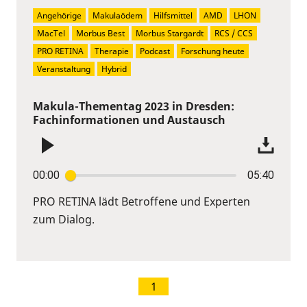
Angehörige
Makulaödem
Hilfsmittel
AMD
LHON
MacTel
Morbus Best
Morbus Stargardt
RCS / CCS
PRO RETINA
Therapie
Podcast
Forschung heute
Veranstaltung
Hybrid
Makula-Thementag 2023 in Dresden:
Fachinformationen und Austausch
00:00
05:40
PRO RETINA lädt Betroffene und Experten
zum Dialog.
1