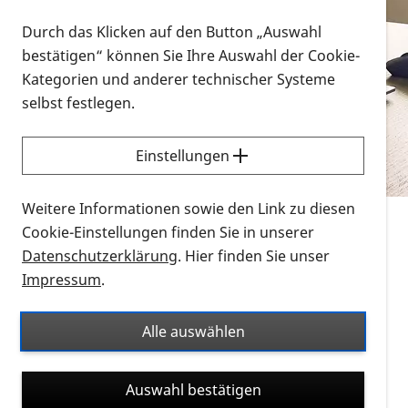
Vorlesen
Durch das Klicken auf den Button „Auswahl
bestätigen“ können Sie Ihre Auswahl der Cookie-
Alle Infomaterialien in verschiedenen
Kategorien und anderer technischer Systeme
Formaten an einem Ort
selbst festlegen.
Sie möchten wissen, wie Sie nach Infonmaterial
suchen und dieses bestellen bzw. herunterladen
Einstellungen
können? Schauen Sie sich die
Erklärvideos zum
Thema Infomaterial auf der PRO RETINA-Website
Weitere Informationen sowie den Link zu diesen
für blinde und sehbehinderte Menschen an.
Cookie-Einstellungen finden Sie in unserer
Datenschutzerklärung
. Hier finden Sie unser
Auf dieser Seite finden Sie sämtliches Infomaterial
Impressum
.
der PRO RETINA in all seinen Formaten an einem
Ort. Nutzen Sie den Formatfilter, um ausschließlich
Alle auswählen
nach Flyern und Broschüren, Audios oder Videos zu
suchen. Die meisten Flyer und Broschüren werden in
Auswahl bestätigen
verschiedenen Formaten angeboten: zur