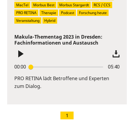
MacTel
Morbus Best
Morbus Stargardt
RCS / CCS
PRO RETINA
Therapie
Podcast
Forschung heute
Veranstaltung
Hybrid
Makula-Thementag 2023 in Dresden:
Fachinformationen und Austausch
00:00
05:40
PRO RETINA lädt Betroffene und Experten
zum Dialog.
1