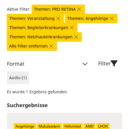
Aktive Filter:
Themen: PRO RETINA
Themen: Veranstaltung
Themen: Angehörige
Themen: Begleiterkrankungen
Themen: Netzhauterkrankungen
Alle Filter entfernen
Filter
Format
Audio (1)
Es wurde 1 Ergebnis gefunden.
Suchergebnisse
Angehörige
Makulaödem
Hilfsmittel
AMD
LHON