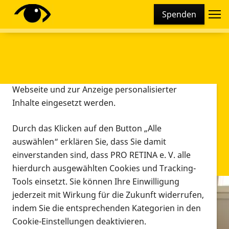
Cookie-Einstellungen
Spenden
Diese Webseite setzt verschiedene Cookies und
Tracking-Tools ein. Dies beinhaltet Cookies und
Tracking-Tools, die für den Betrieb der Webseite
technisch notwendig sind, die zu statistischen
Zwecken sowie zur besseren Bedienbarkeit der
Webseite und zur Anzeige personalisierter
Inhalte eingesetzt werden.
Durch das Klicken auf den Button „Alle
auswählen“ erklären Sie, dass Sie damit
einverstanden sind, dass PRO RETINA e. V. alle
hierdurch ausgewählten Cookies und Tracking-
Tools einsetzt. Sie können Ihre Einwilligung
jederzeit mit Wirkung für die Zukunft widerrufen,
Infomaterial
indem Sie die entsprechenden Kategorien in den
Infomaterial
Cookie-Einstellungen deaktivieren.