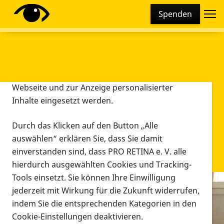
Cookie-Einstellungen
Spenden
Diese Webseite setzt verschiedene Cookies und
Tracking-Tools ein. Dies beinhaltet Cookies und
Tracking-Tools, die für den Betrieb der Webseite
technisch notwendig sind, die zu statistischen
Zwecken sowie zur besseren Bedienbarkeit der
Webseite und zur Anzeige personalisierter
Inhalte eingesetzt werden.
Durch das Klicken auf den Button „Alle
auswählen“ erklären Sie, dass Sie damit
einverstanden sind, dass PRO RETINA e. V. alle
hierdurch ausgewählten Cookies und Tracking-
Tools einsetzt. Sie können Ihre Einwilligung
jederzeit mit Wirkung für die Zukunft widerrufen,
Infomaterial
indem Sie die entsprechenden Kategorien in den
Infomaterial
Cookie-Einstellungen deaktivieren.