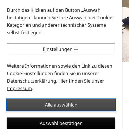
Vorlesen
Durch das Klicken auf den Button „Auswahl
bestätigen“ können Sie Ihre Auswahl der Cookie-
Alle Infomaterialien in verschiedenen
Kategorien und anderer technischer Systeme
Formaten an einem Ort
selbst festlegen.
Sie möchten wissen, wie Sie nach Infonmaterial
suchen und dieses bestellen bzw. herunterladen
Einstellungen
können? Schauen Sie sich die
Erklärvideos zum
Thema Infomaterial auf der PRO RETINA-Website
Weitere Informationen sowie den Link zu diesen
für blinde und sehbehinderte Menschen an.
Cookie-Einstellungen finden Sie in unserer
Datenschutzerklärung
. Hier finden Sie unser
Auf dieser Seite finden Sie sämtliches Infomaterial
Impressum
.
der PRO RETINA in all seinen Formaten an einem
Ort. Nutzen Sie den Formatfilter, um ausschließlich
Alle auswählen
nach Flyern und Broschüren, Audios oder Videos zu
suchen. Die meisten Flyer und Broschüren werden in
Auswahl bestätigen
verschiedenen Formaten angeboten: zur