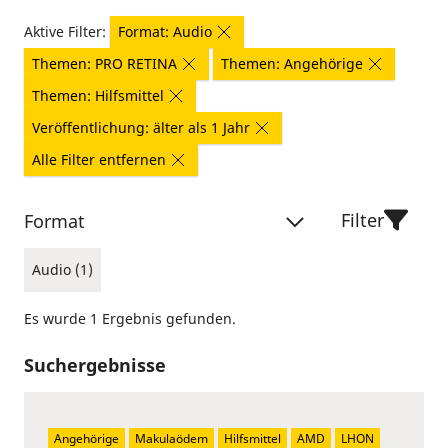
Aktive Filter:
Format: Audio
Themen: PRO RETINA
Themen: Angehörige
Themen: Hilfsmittel
Veröffentlichung: älter als 1 Jahr
Alle Filter entfernen
Filter
Format
Audio (1)
Es wurde 1 Ergebnis gefunden.
Suchergebnisse
Angehörige
Makulaödem
Hilfsmittel
AMD
LHON