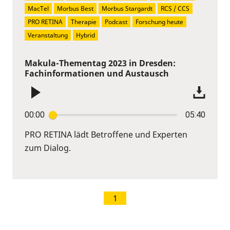
MacTel
Morbus Best
Morbus Stargardt
RCS / CCS
PRO RETINA
Therapie
Podcast
Forschung heute
Veranstaltung
Hybrid
Makula-Thementag 2023 in Dresden:
Fachinformationen und Austausch
00:00
05:40
PRO RETINA lädt Betroffene und Experten
zum Dialog.
1