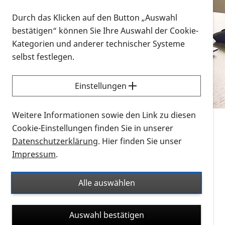
Vorlesen
Durch das Klicken auf den Button „Auswahl
bestätigen“ können Sie Ihre Auswahl der Cookie-
Alle Infomaterialien in verschiedenen
Kategorien und anderer technischer Systeme
Formaten an einem Ort
selbst festlegen.
Sie möchten wissen, wie Sie nach Infonmaterial
suchen und dieses bestellen bzw. herunterladen
Einstellungen
können? Schauen Sie sich die
Erklärvideos zum
Thema Infomaterial auf der PRO RETINA-Website
Weitere Informationen sowie den Link zu diesen
für blinde und sehbehinderte Menschen an.
Cookie-Einstellungen finden Sie in unserer
Datenschutzerklärung
. Hier finden Sie unser
Auf dieser Seite finden Sie sämtliches Infomaterial
Impressum
.
der PRO RETINA in all seinen Formaten an einem
Ort. Nutzen Sie den Formatfilter, um ausschließlich
Alle auswählen
nach Flyern und Broschüren, Audios oder Videos zu
suchen. Die meisten Flyer und Broschüren werden in
Auswahl bestätigen
verschiedenen Formaten angeboten: zur