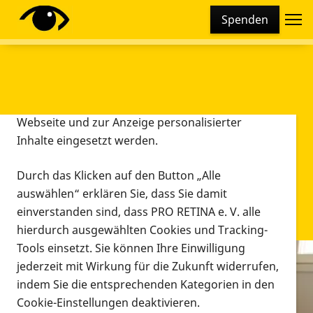
Cookie-Einstellungen
Spenden
Diese Webseite setzt verschiedene Cookies und
Tracking-Tools ein. Dies beinhaltet Cookies und
Tracking-Tools, die für den Betrieb der Webseite
technisch notwendig sind, die zu statistischen
Zwecken sowie zur besseren Bedienbarkeit der
Webseite und zur Anzeige personalisierter
Inhalte eingesetzt werden.
Durch das Klicken auf den Button „Alle
auswählen“ erklären Sie, dass Sie damit
einverstanden sind, dass PRO RETINA e. V. alle
hierdurch ausgewählten Cookies und Tracking-
Tools einsetzt. Sie können Ihre Einwilligung
jederzeit mit Wirkung für die Zukunft widerrufen,
Infomaterial
indem Sie die entsprechenden Kategorien in den
Infomaterial
Cookie-Einstellungen deaktivieren.