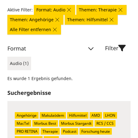
Aktive Filter:
Format: Audio
Themen: Therapie
Themen: Angehörige
Themen: Hilfsmittel
Alle Filter entfernen
Filter
Format
Audio (1)
Es wurde 1 Ergebnis gefunden.
Suchergebnisse
Angehörige
Makulaödem
Hilfsmittel
AMD
LHON
MacTel
Morbus Best
Morbus Stargardt
RCS / CCS
PRO RETINA
Therapie
Podcast
Forschung heute