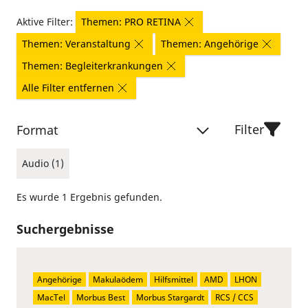
Aktive Filter:
Themen: PRO RETINA
Themen: Veranstaltung
Themen: Angehörige
Themen: Begleiterkrankungen
Alle Filter entfernen
Filter
Format
Audio (1)
Es wurde 1 Ergebnis gefunden.
Suchergebnisse
Angehörige
Makulaödem
Hilfsmittel
AMD
LHON
MacTel
Morbus Best
Morbus Stargardt
RCS / CCS