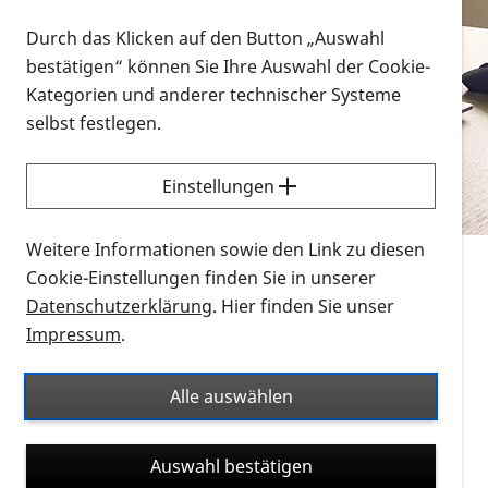
Vorlesen
Durch das Klicken auf den Button „Auswahl
bestätigen“ können Sie Ihre Auswahl der Cookie-
Alle Infomaterialien in verschiedenen
Kategorien und anderer technischer Systeme
Formaten an einem Ort
selbst festlegen.
Sie möchten wissen, wie Sie nach Infonmaterial
suchen und dieses bestellen bzw. herunterladen
Einstellungen
können? Schauen Sie sich die
Erklärvideos zum
Thema Infomaterial auf der PRO RETINA-Website
Weitere Informationen sowie den Link zu diesen
für blinde und sehbehinderte Menschen an.
Cookie-Einstellungen finden Sie in unserer
Datenschutzerklärung
. Hier finden Sie unser
Auf dieser Seite finden Sie sämtliches Infomaterial
Impressum
.
der PRO RETINA in all seinen Formaten an einem
Ort. Nutzen Sie den Formatfilter, um ausschließlich
Alle auswählen
nach Flyern und Broschüren, Audios oder Videos zu
suchen. Die meisten Flyer und Broschüren werden in
Auswahl bestätigen
verschiedenen Formaten angeboten: zur