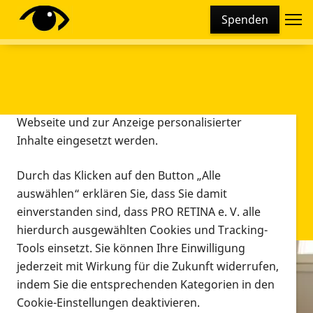
Cookie-Einstellungen
Spenden
Diese Webseite setzt verschiedene Cookies und
Tracking-Tools ein. Dies beinhaltet Cookies und
Tracking-Tools, die für den Betrieb der Webseite
technisch notwendig sind, die zu statistischen
Zwecken sowie zur besseren Bedienbarkeit der
Webseite und zur Anzeige personalisierter
Inhalte eingesetzt werden.
Durch das Klicken auf den Button „Alle
auswählen“ erklären Sie, dass Sie damit
einverstanden sind, dass PRO RETINA e. V. alle
hierdurch ausgewählten Cookies und Tracking-
Tools einsetzt. Sie können Ihre Einwilligung
jederzeit mit Wirkung für die Zukunft widerrufen,
Infomaterial
indem Sie die entsprechenden Kategorien in den
Infomaterial
Cookie-Einstellungen deaktivieren.