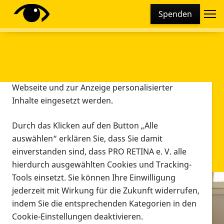
Cookie-Einstellungen
Spenden
Diese Webseite setzt verschiedene Cookies und
Tracking-Tools ein. Dies beinhaltet Cookies und
Tracking-Tools, die für den Betrieb der Webseite
technisch notwendig sind, die zu statistischen
Zwecken sowie zur besseren Bedienbarkeit der
Webseite und zur Anzeige personalisierter
Inhalte eingesetzt werden.
Durch das Klicken auf den Button „Alle
auswählen“ erklären Sie, dass Sie damit
einverstanden sind, dass PRO RETINA e. V. alle
hierdurch ausgewählten Cookies und Tracking-
Tools einsetzt. Sie können Ihre Einwilligung
jederzeit mit Wirkung für die Zukunft widerrufen,
Infomaterial
indem Sie die entsprechenden Kategorien in den
Infomaterial
Cookie-Einstellungen deaktivieren.