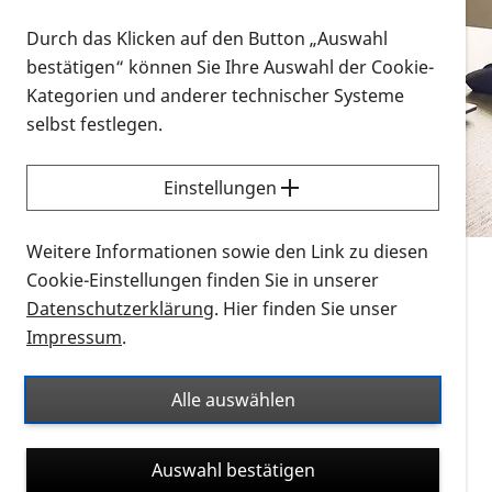
Vorlesen
Durch das Klicken auf den Button „Auswahl
bestätigen“ können Sie Ihre Auswahl der Cookie-
Alle Infomaterialien in verschiedenen
Kategorien und anderer technischer Systeme
Formaten an einem Ort
selbst festlegen.
Sie möchten wissen, wie Sie nach Infonmaterial
suchen und dieses bestellen bzw. herunterladen
Einstellungen
können? Schauen Sie sich die
Erklärvideos zum
Thema Infomaterial auf der PRO RETINA-Website
Weitere Informationen sowie den Link zu diesen
für blinde und sehbehinderte Menschen an.
Cookie-Einstellungen finden Sie in unserer
Datenschutzerklärung
. Hier finden Sie unser
Auf dieser Seite finden Sie sämtliches Infomaterial
Impressum
.
der PRO RETINA in all seinen Formaten an einem
Ort. Nutzen Sie den Formatfilter, um ausschließlich
Alle auswählen
nach Flyern und Broschüren, Audios oder Videos zu
suchen. Die meisten Flyer und Broschüren werden in
Auswahl bestätigen
verschiedenen Formaten angeboten: zur